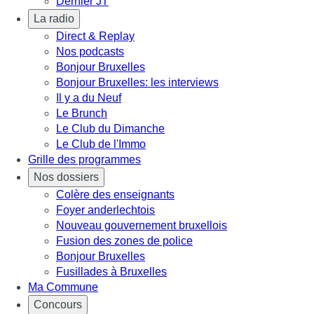
Dernier JT
La radio
Direct & Replay
Nos podcasts
Bonjour Bruxelles
Bonjour Bruxelles: les interviews
Il y a du Neuf
Le Brunch
Le Club du Dimanche
Le Club de l'Immo
Grille des programmes
Nos dossiers
Colère des enseignants
Foyer anderlechtois
Nouveau gouvernement bruxellois
Fusion des zones de police
Bonjour Bruxelles
Fusillades à Bruxelles
Ma Commune
Concours