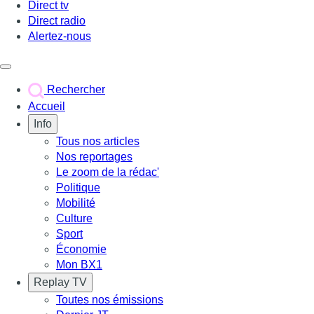
Direct tv
Direct radio
Alertez-nous
Déclencher le menu
Rechercher
Accueil
Info
Tous nos articles
Nos reportages
Le zoom de la rédac'
Politique
Mobilité
Culture
Sport
Économie
Mon BX1
Replay TV
Toutes nos émissions