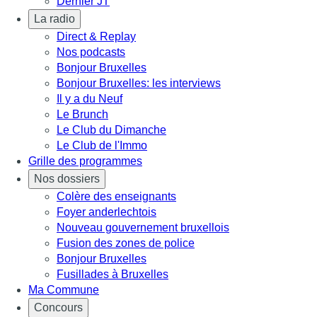
Dernier JT
La radio
Direct & Replay
Nos podcasts
Bonjour Bruxelles
Bonjour Bruxelles: les interviews
Il y a du Neuf
Le Brunch
Le Club du Dimanche
Le Club de l'Immo
Grille des programmes
Nos dossiers
Colère des enseignants
Foyer anderlechtois
Nouveau gouvernement bruxellois
Fusion des zones de police
Bonjour Bruxelles
Fusillades à Bruxelles
Ma Commune
Concours