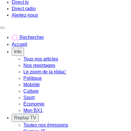
Direct tv
Direct radio
Alertez-nous
Déclencher le menu
Rechercher
Accueil
Info
Tous nos articles
Nos reportages
Le zoom de la rédac'
Politique
Mobilité
Culture
Sport
Économie
Mon BX1
Replay TV
Toutes nos émissions