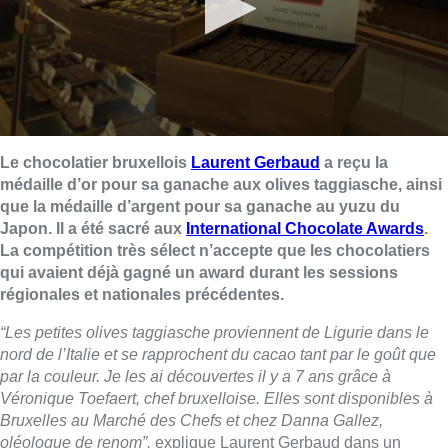
Le chocolatier bruxellois
Laurent Gerbaud
a reçu la
médaille d’or pour sa ganache aux olives taggiasche, ainsi
que la médaille d’argent pour sa ganache au yuzu du
Japon. Il a été sacré aux
International Chocolate Awards
.
La compétition très sélect n’accepte que les chocolatiers
qui avaient déjà gagné un award durant les sessions
régionales et nationales précédentes.
“Les petites olives taggiasche proviennent de Ligurie dans le
nord de l’Italie et se rapprochent du cacao tant par le goût que
par la couleur. Je les ai découvertes il y a 7 ans grâce à
Véronique Toefaert, chef bruxelloise. Elles sont disponibles à
Bruxelles au Marché des Chefs et chez Danna Gallez,
oléologue de renom”,
explique Laurent Gerbaud dans un