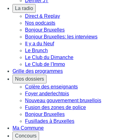
Dernier JT
La radio
Direct & Replay
Nos podcasts
Bonjour Bruxelles
Bonjour Bruxelles: les interviews
Il y a du Neuf
Le Brunch
Le Club du Dimanche
Le Club de l'Immo
Grille des programmes
Nos dossiers
Colère des enseignants
Foyer anderlechtois
Nouveau gouvernement bruxellois
Fusion des zones de police
Bonjour Bruxelles
Fusillades à Bruxelles
Ma Commune
Concours