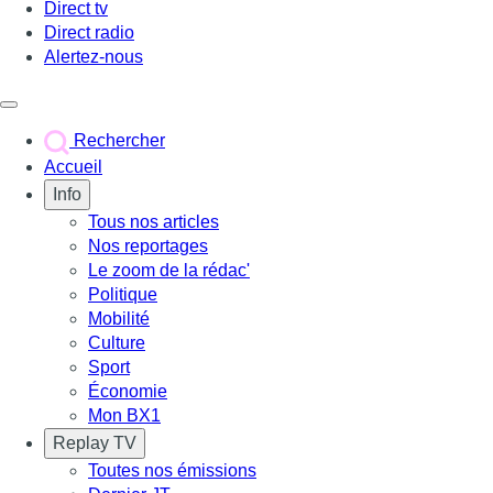
Direct tv
Direct radio
Alertez-nous
Déclencher le menu
Rechercher
Accueil
Info
Tous nos articles
Nos reportages
Le zoom de la rédac'
Politique
Mobilité
Culture
Sport
Économie
Mon BX1
Replay TV
Toutes nos émissions