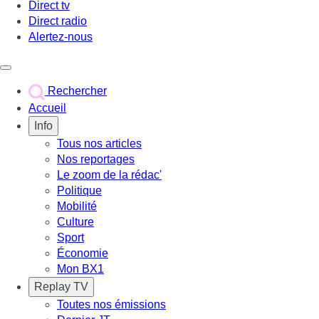
Direct tv
Direct radio
Alertez-nous
Déclencher le menu
Rechercher
Accueil
Info
Tous nos articles
Nos reportages
Le zoom de la rédac'
Politique
Mobilité
Culture
Sport
Économie
Mon BX1
Replay TV
Toutes nos émissions