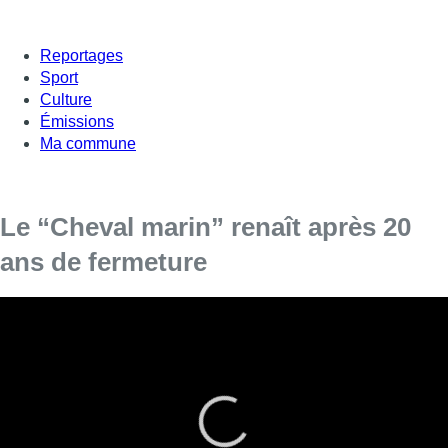
Reportages
Sport
Culture
Émissions
Ma commune
Le “Cheval marin” renaît après 20
ans de fermeture
Bâtiment emblématique de l’ancien port de Bruxelles, le
“Cheval marin”, situé au croisement du quai aux Briques et
de la rue du Marché aux porcs, va rouvrir ses portes après
d’importantes rénovations.
Les origines de l’édifice remontent au 17e siècle. Il aurait eu
diverses fonctions du temps où le port de Bruxelles était encore