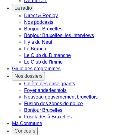
Dernier JT
La radio
Direct & Replay
Nos podcasts
Bonjour Bruxelles
Bonjour Bruxelles: les interviews
Il y a du Neuf
Le Brunch
Le Club du Dimanche
Le Club de l'Immo
Grille des programmes
Nos dossiers
Colère des enseignants
Foyer anderlechtois
Nouveau gouvernement bruxellois
Fusion des zones de police
Bonjour Bruxelles
Fusillades à Bruxelles
Ma Commune
Concours