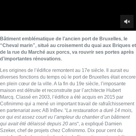
en plein cœur de la ville. A la fin du 19e siècle, l’imposante
maison est détruite et reconstruite par l’architecte Hubert
Marcq. Classé en 2003, l’édifice a été acquis en 2015 par
Cofinimmo qui a mené un important travail de rafraîchissement
en partenariat avec AB InBev. “
La restauration a duré 14 mois,
ce qui est assez court vu l’ampleur du chantier d’un bâtiment
qui avait été délaissé depuis 20 ans
“, a expliqué Damien
Szeker, chef de projets chez Cofinimmo. Dix pour cent du
portefeuille belge et néerlandais de l’investisseur immobilier
est constitué de bâtiments classés. Quelque 2,5 millions
d’euros ont été consacrés à la restauration du bien.
AB InBev a décidé d’y héberger un café qui pourra accueillir
divers événements au premier étage. L’ouverture est prévue
vendredi. La Coupe du monde de football qui débute la
semaine prochaine va certainement profiter à l’endroit. Deux
écrans géants seront installés à la salle de l’étage. Des
appartements ont été aménagés aux derniers étages. Ils seront
occupés par les exploitants du commerce.
Belga