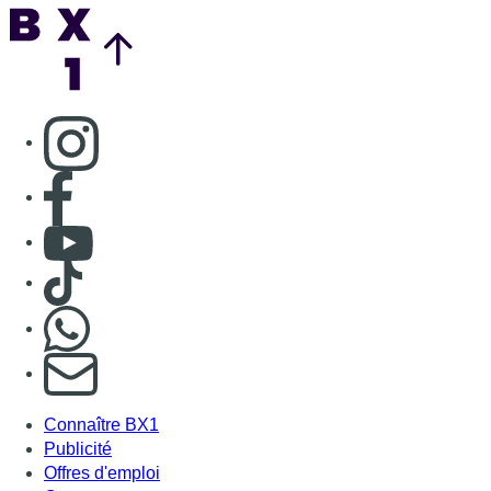
Nous rejoindre sur Whatsapp
S'abonner à notre newsletter
Connaître BX1
Publicité
Offres d'emploi
Contact
Mentions légales
Politique de cookies (UE)
Gérer les cookies