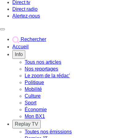
Direct tv
Direct radio
Alertez-nous
Déclencher le menu
Rechercher
Accueil
Info
Tous nos articles
Nos reportages
Le zoom de la rédac'
Politique
Mobilité
Culture
Sport
Économie
Mon BX1
Replay TV
Toutes nos émissions