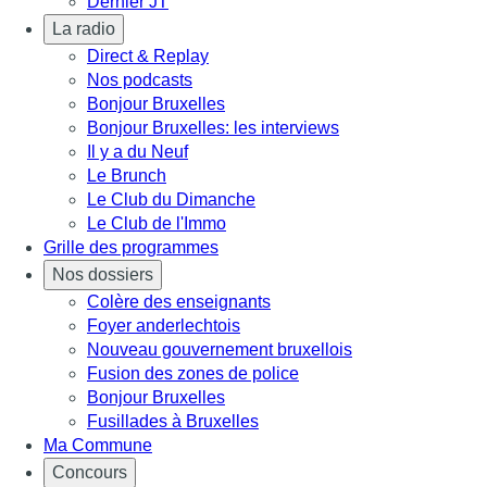
Dernier JT
La radio
Direct & Replay
Nos podcasts
Bonjour Bruxelles
Bonjour Bruxelles: les interviews
Il y a du Neuf
Le Brunch
Le Club du Dimanche
Le Club de l'Immo
Grille des programmes
Nos dossiers
Colère des enseignants
Foyer anderlechtois
Nouveau gouvernement bruxellois
Fusion des zones de police
Bonjour Bruxelles
Fusillades à Bruxelles
Ma Commune
Concours