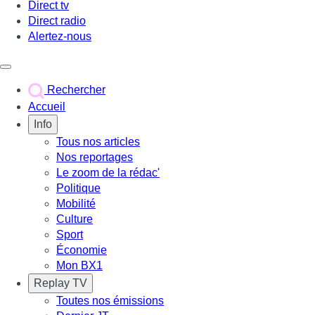
Direct tv
Direct radio
Alertez-nous
Déclencher le menu
Rechercher
Accueil
Info
Tous nos articles
Nos reportages
Le zoom de la rédac'
Politique
Mobilité
Culture
Sport
Économie
Mon BX1
Replay TV
Toutes nos émissions