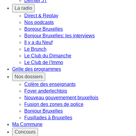
Dernier JT
La radio
Direct & Replay
Nos podcasts
Bonjour Bruxelles
Bonjour Bruxelles: les interviews
Il y a du Neuf
Le Brunch
Le Club du Dimanche
Le Club de l'Immo
Grille des programmes
Nos dossiers
Colère des enseignants
Foyer anderlechtois
Nouveau gouvernement bruxellois
Fusion des zones de police
Bonjour Bruxelles
Fusillades à Bruxelles
Ma Commune
Concours