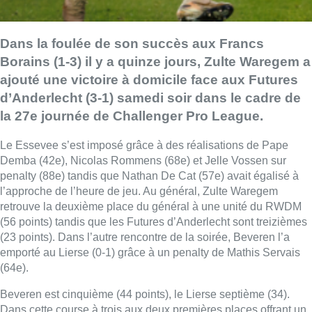
Dans la foulée de son succès aux Francs
Borains (1-3) il y a quinze jours, Zulte Waregem a
ajouté une victoire à domicile face aux Futures
d’Anderlecht (3-1) samedi soir dans le cadre de
la 27e journée de Challenger Pro League.
Le Essevee s’est imposé grâce à des réalisations de Pape
Demba (42e), Nicolas Rommens (68e) et Jelle Vossen sur
penalty (88e) tandis que Nathan De Cat (57e) avait égalisé à
l’approche de l’heure de jeu. Au général, Zulte Waregem
retrouve la deuxième place du général à une unité du RWDM
(56 points) tandis que les Futures d’Anderlecht sont treizièmes
(23 points). Dans l’autre rencontre de la soirée, Beveren l’a
emporté au Lierse (0-1) grâce à un penalty de Mathis Servais
(64e).
Beveren est cinquième (44 points), le Lierse septième (34).
Dans cette course à trois aux deux premières places offrant un