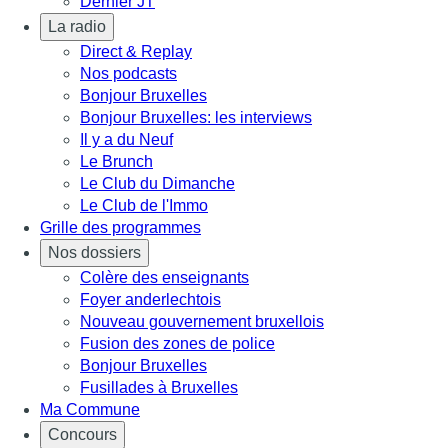
Dernier JT
La radio
Direct & Replay
Nos podcasts
Bonjour Bruxelles
Bonjour Bruxelles: les interviews
Il y a du Neuf
Le Brunch
Le Club du Dimanche
Le Club de l'Immo
Grille des programmes
Nos dossiers
Colère des enseignants
Foyer anderlechtois
Nouveau gouvernement bruxellois
Fusion des zones de police
Bonjour Bruxelles
Fusillades à Bruxelles
Ma Commune
Concours