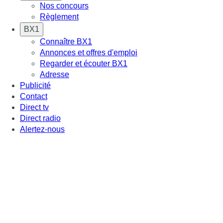
Nos concours
Règlement
BX1
Connaître BX1
Annonces et offres d'emploi
Regarder et écouter BX1
Adresse
Publicité
Contact
Direct tv
Direct radio
Alertez-nous