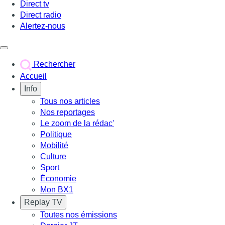
Direct tv
Direct radio
Alertez-nous
Déclencher le menu
Rechercher
Accueil
Info
Tous nos articles
Nos reportages
Le zoom de la rédac'
Politique
Mobilité
Culture
Sport
Économie
Mon BX1
Replay TV
Toutes nos émissions