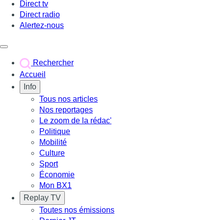
Direct tv
Direct radio
Alertez-nous
Déclencher le menu
Rechercher
Accueil
Info
Tous nos articles
Nos reportages
Le zoom de la rédac'
Politique
Mobilité
Culture
Sport
Économie
Mon BX1
Replay TV
Toutes nos émissions