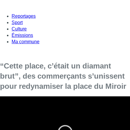
Reportages
Sport
Culture
Émissions
Ma commune
“Cette place, c’était un diamant
brut”, des commerçants s’unissent
pour redynamiser la place du Miroir
À Jette, plusieurs commerçants lancent un
nouveau “Cercle des commerçants” afin de
redynamiser l’activité autour de la place du
Miroir. Pour en parler, Patrick Balcaen et