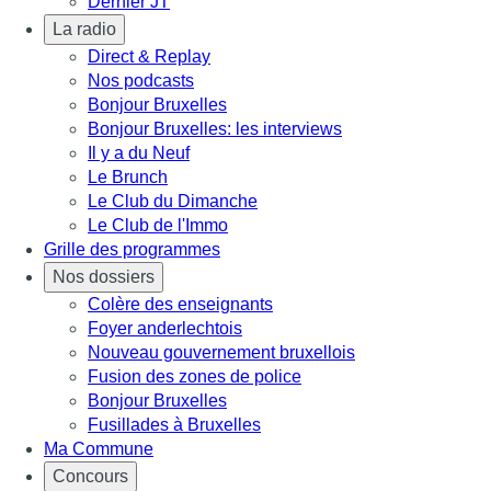
Dernier JT
La radio
Direct & Replay
Nos podcasts
Bonjour Bruxelles
Bonjour Bruxelles: les interviews
Il y a du Neuf
Le Brunch
Le Club du Dimanche
Le Club de l'Immo
Grille des programmes
Nos dossiers
Colère des enseignants
Foyer anderlechtois
Nouveau gouvernement bruxellois
Fusion des zones de police
Bonjour Bruxelles
Fusillades à Bruxelles
Ma Commune
Concours