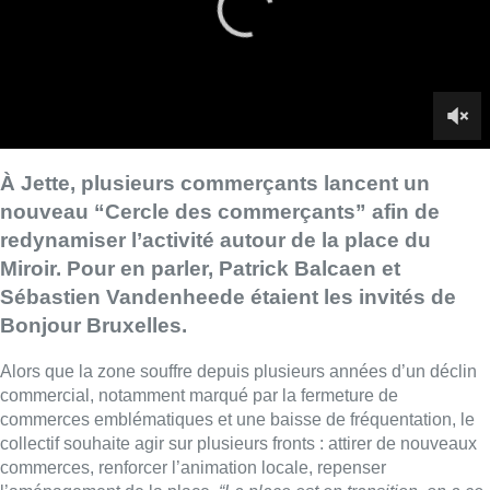
Sébastien Vandenheede étaient les invités de
Bonjour Bruxelles.
Alors que la zone souffre depuis plusieurs années d’un déclin
commercial, notamment marqué par la fermeture de
commerces emblématiques et une baisse de fréquentation, le
collectif souhaite agir sur plusieurs fronts : attirer de nouveaux
commerces, renforcer l’animation locale, repenser
l’aménagement de la place.
“La place est en transition, on a ce
qu’on a. On doit travailler en tant que commerçant avec ce
qu’on a, une belle place, un peu minérale”
, confie Sébastien.
Selon lui, la place du Miroir est fréquentée, et les locaux vides
s’expliquent surtout par le prix des loyers, très élevé.
► Voir aussi |
Jette cherche un repreneur pour la friterie du
Miroir
“On a de belles pépites partout, l’idée, c’est de fédérer autour
du même totem, de créer un cercle d’affaires, de faire le pont
avec la commune”
, expliquent les commerçants. Ils soulignent
qu’avec l’absence de voiture, la place fait vide.
“Quand il y