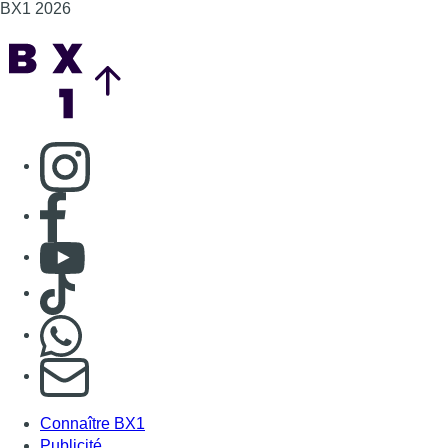
Consulter TikTok
Nous rejoindre sur Whatsapp
S'abonner à notre newsletter
Connaître BX1
Publicité
Offres d'emploi
Contact
Mentions légales
Politique de cookies (UE)
Gérer les cookies