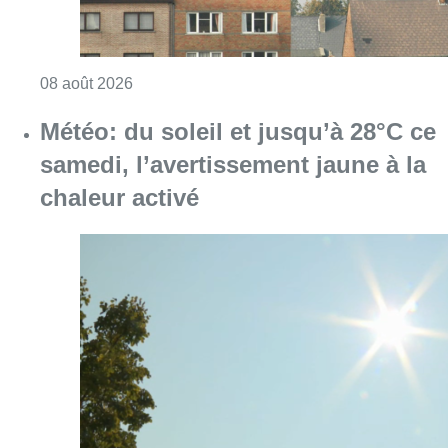
Consulter l'article "Météo: du soleil et jusqu
08 août 2026
Coups de feu sur fond de “rivalité
amoureuse” à Uccle: une personne
blessée à la jambe