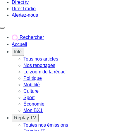
Direct tv
Direct radio
Alertez-nous
Déclencher le menu
Rechercher
Accueil
Info
Tous nos articles
Nos reportages
Le zoom de la rédac'
Politique
Mobilité
Culture
Sport
Économie
Mon BX1
Replay TV
Toutes nos émissions