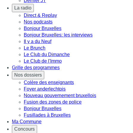
Dernier JT
La radio
Direct & Replay
Nos podcasts
Bonjour Bruxelles
Bonjour Bruxelles: les interviews
Il y a du Neuf
Le Brunch
Le Club du Dimanche
Le Club de l'Immo
Grille des programmes
Nos dossiers
Colère des enseignants
Foyer anderlechtois
Nouveau gouvernement bruxellois
Fusion des zones de police
Bonjour Bruxelles
Fusillades à Bruxelles
Ma Commune
Concours