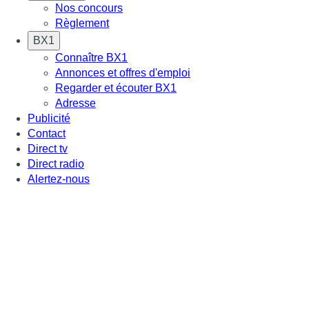
Nos concours
Règlement
BX1
Connaître BX1
Annonces et offres d'emploi
Regarder et écouter BX1
Adresse
Publicité
Contact
Direct tv
Direct radio
Alertez-nous