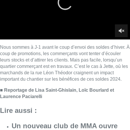
important du chantier sur les bénéfices de ces soldes 2024.
■
Reportage de Lisa Saint-Ghislain, Loïc Bourlard et
Laurence Paciarelli
Lire aussi :
Un nouveau club de MMA ouvre
ses portes à Evere : “C’est pas
comme on voit à la télé”