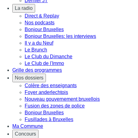
Dernier JT
La radio
Direct & Replay
Nos podcasts
Bonjour Bruxelles
Bonjour Bruxelles: les interviews
Il y a du Neuf
Le Brunch
Le Club du Dimanche
Le Club de l'Immo
Grille des programmes
Nos dossiers
Colère des enseignants
Foyer anderlechtois
Nouveau gouvernement bruxellois
Fusion des zones de police
Bonjour Bruxelles
Fusillades à Bruxelles
Ma Commune
Concours