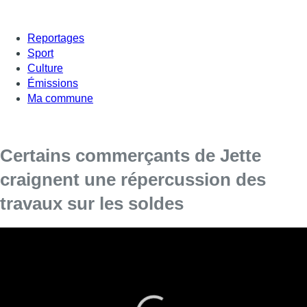
Reportages
Sport
Culture
Émissions
Ma commune
Certains commerçants de Jette
craignent une répercussion des
travaux sur les soldes
Nous sommes à J-1 avant le coup d’envoi des soldes d’hiver. À
coup de promotions, les commerçants vont tenter d’écouler
leurs stocks et d’attirer les clients. Mais pas facile, lorsqu’un
quartier commerçant est en travaux. C’est le cas à Jette, où les
marchands de la rue Léon Théodor craignent un impact