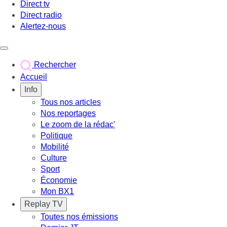
Direct tv
Direct radio
Alertez-nous
Déclencher le menu
Rechercher
Accueil
Info
Tous nos articles
Nos reportages
Le zoom de la rédac'
Politique
Mobilité
Culture
Sport
Économie
Mon BX1
Replay TV
Toutes nos émissions