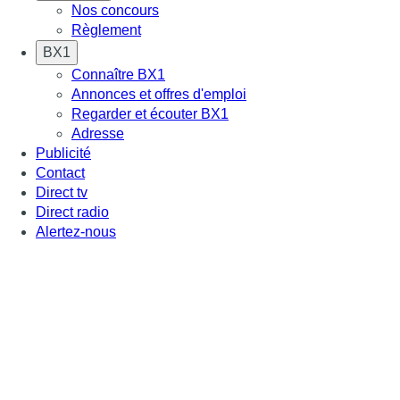
Nos concours
Règlement
BX1
Connaître BX1
Annonces et offres d'emploi
Regarder et écouter BX1
Adresse
Publicité
Contact
Direct tv
Direct radio
Alertez-nous