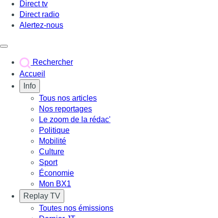
Direct tv
Direct radio
Alertez-nous
Déclencher le menu
Rechercher
Accueil
Info
Tous nos articles
Nos reportages
Le zoom de la rédac'
Politique
Mobilité
Culture
Sport
Économie
Mon BX1
Replay TV
Toutes nos émissions