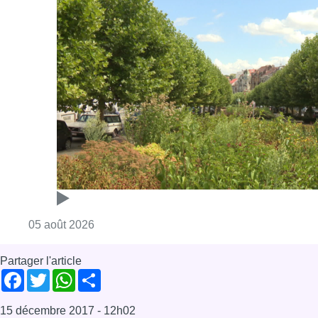
Consulter l'article "Réaménagement de l’ave
05 août 2026
Partager l'article
Facebook
Twitter
WhatsApp
Share
15 décembre 2017
- 12h02
Ligue Alzheimer
Police
Prévention
Région de Bruxelles-capitale
Sécurité
Seniors
News
Offres d’emploi