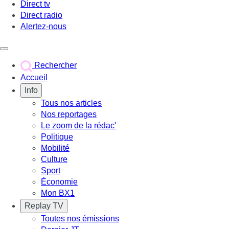
Direct tv
Direct radio
Alertez-nous
Déclencher le menu
Rechercher
Accueil
Info
Tous nos articles
Nos reportages
Le zoom de la rédac'
Politique
Mobilité
Culture
Sport
Économie
Mon BX1
Replay TV
Toutes nos émissions