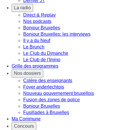
Dernier JT
La radio
Direct & Replay
Nos podcasts
Bonjour Bruxelles
Bonjour Bruxelles: les interviews
Il y a du Neuf
Le Brunch
Le Club du Dimanche
Le Club de l'Immo
Grille des programmes
Nos dossiers
Colère des enseignants
Foyer anderlechtois
Nouveau gouvernement bruxellois
Fusion des zones de police
Bonjour Bruxelles
Fusillades à Bruxelles
Ma Commune
Concours