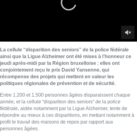
politiques régionales de prévention et de sécurité.
Entre 1.200 et 1.500 personnes âgées disparaissent chaque
année, et la cellule “disparition des seniors” de la police
fédérale, aidée notamment par la Ligue Alzheimer, tente de
répondre au mieux à ces disparitions, en mettant notamment à
profit le travail des maisons de repos par rapport aux
personnes âgées.
Le prix David Yansenne récompense les projets et initiatives
qui participent à la mise en place d’une politique régionale
transversale et intégrée en matière de prévention et de
sécurité. Il a été baptisé du nom de l’ancien chef de zone de la
police Bruxelles-Nord, décédé accidentellement en 2013.
Images et interviews de
Nicolas Franchomme
.
Lire aussi :
Le siège bruxellois d’AXA fermé