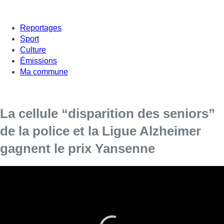
Reportages
Sport
Culture
Émissions
Ma commune
La cellule “disparition des seniors”
de la police et la Ligue Alzheimer
gagnent le prix Yansenne
La cellule “disparition des seniors” de la police fédérale
ainsi que la Ligue Alzheimer ont été mises à l’honneur ce
jeudi après-midi par la Région bruxelloise : elles ont
conjointement reçu le prix David Yansenne, qui
récompense des projets qui mettent en valeur les