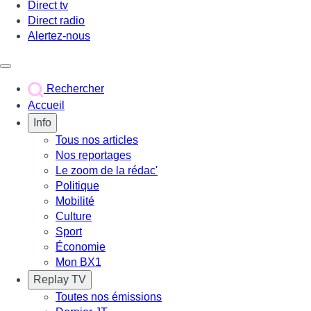
Direct tv
Direct radio
Alertez-nous
Déclencher le menu
Rechercher
Accueil
Info
Tous nos articles
Nos reportages
Le zoom de la rédac'
Politique
Mobilité
Culture
Sport
Économie
Mon BX1
Replay TV
Toutes nos émissions