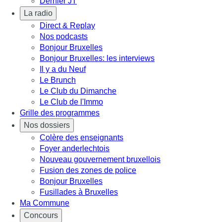
Dernier JT
La radio
Direct & Replay
Nos podcasts
Bonjour Bruxelles
Bonjour Bruxelles: les interviews
Il y a du Neuf
Le Brunch
Le Club du Dimanche
Le Club de l'Immo
Grille des programmes
Nos dossiers
Colère des enseignants
Foyer anderlechtois
Nouveau gouvernement bruxellois
Fusion des zones de police
Bonjour Bruxelles
Fusillades à Bruxelles
Ma Commune
Concours