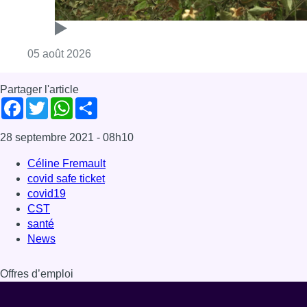
Consulter l'article "Sécheresse : attention a
05 août 2026
Partager l'article
Facebook
Twitter
WhatsApp
Share
28 septembre 2021
- 08h10
Céline Fremault
covid safe ticket
covid19
CST
santé
News
Offres d’emploi