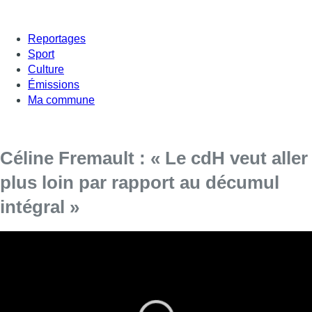
Reportages
Sport
Culture
Émissions
Ma commune
Céline Fremault : « Le cdH veut aller
plus loin par rapport au décumul
intégral »
Céline Fremault (cdH), ministre bruxelloise de
l’Environnement, de l’Énergie et du Logement, a répondu
aux questions de Jean-Jacques Deleeuw dans L’Interview,
ce lundi.
Si elle ne souhaite pas s’exprimer sur les différents dossiers