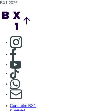
Consulter TikTok
Nous rejoindre sur Whatsapp
S'abonner à notre newsletter
Connaître BX1
Publicité
Offres d'emploi
Contact
Mentions légales
Politique de cookies (UE)
Gérer les cookies