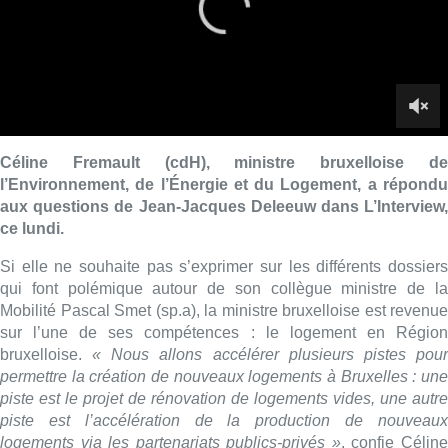
qui font polémique autour de son collègue ministre de la
Mobilité Pascal Smet (sp.a), la ministre bruxelloise est revenue
sur l’une de ses compétences : le logement en Région
bruxelloise.
« Nous allons accélérer plusieurs pistes pou
permettre la création de nouveaux logements à Bruxelles : une
piste est le projet de rénovation de logements vides, une autre
piste est l’accélération de la production de nouveaux
logements via les partenariats publics-privés »
, confie Célin
Fremault.
La ministre régionale est également revenue sur le récent recul
du cdH par rapport au vote en commission sur le décumul
intégral et les nouvelles mesures de gouvernances mises en
place au sein de la Région bruxelloise.
«
Nous sommes e
faveur du décumul intégral, mais il nous semble utile d’aller
plus loin »
, estime Céline Fremault.
« Deux choses sont
demandées : garder un lien entre les mandataires locaux et les
membres du Parlement bruxellois, et diminuer le nombre
d’élus. […] Nous espérons convaincre les autres élus
bruxellois de rallier notre position »
.