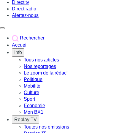
Direct tv
Direct radio
Alertez-nous
Déclencher le menu
Rechercher
Accueil
Info
Tous nos articles
Nos reportages
Le zoom de la rédac'
Politique
Mobilité
Culture
Sport
Économie
Mon BX1
Replay TV
Toutes nos émissions