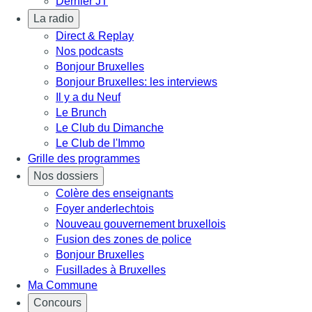
Dernier JT
La radio
Direct & Replay
Nos podcasts
Bonjour Bruxelles
Bonjour Bruxelles: les interviews
Il y a du Neuf
Le Brunch
Le Club du Dimanche
Le Club de l'Immo
Grille des programmes
Nos dossiers
Colère des enseignants
Foyer anderlechtois
Nouveau gouvernement bruxellois
Fusion des zones de police
Bonjour Bruxelles
Fusillades à Bruxelles
Ma Commune
Concours