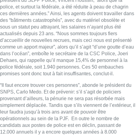
président du SLFP Police, Vincent Houssin, “alors que la
police, et surtout la fédérale, a été réduite à peau de chagrin
ces dernières années.” Ainsi, les agents doivent travailler dans
des “bâtiments catastrophés”, avec du matériel obsolète et
sous un statut peu attrayant, les salaires n’ayant plus été
actualisés depuis 23 ans. “Nous sommes toujours fiers
d’accueillir de nouvelles recrues, mais ceci nous est présenté
comme un apport majeur”, alors qu’il s’agit “d’une goutte d’eau
dans l’océan”, emboîte le secrétaire de la CSC Police, Joeri
Dehaes, qui rappelle qu’il manque 15,4% de personnel à la
police fédérale, soit 1.940 personnes. Ces 50 embauches
promises sont donc tout à fait insuffisantes, conclut-il.
“Il faut encore trouver ces personnes”, abonde le président du
SNPS, Carlo Medo. Et de prévenir: s’il s’agit de policiers
provenant d’ailleurs, la pénurie ne sera pas résorbée mais
simplement déplacée. Tandis que s’ils viennent de l’extérieur, il
leur faudra jusqu’à trois ans avant de pouvoir être
opérationnels au sein de la PJF. En outre le nombre de
candidats aux postes de police est en déclin, passant de
12.000 annuels il y a encore quelques années à 8.000