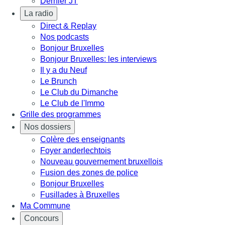
Dernier JT
La radio
Direct & Replay
Nos podcasts
Bonjour Bruxelles
Bonjour Bruxelles: les interviews
Il y a du Neuf
Le Brunch
Le Club du Dimanche
Le Club de l'Immo
Grille des programmes
Nos dossiers
Colère des enseignants
Foyer anderlechtois
Nouveau gouvernement bruxellois
Fusion des zones de police
Bonjour Bruxelles
Fusillades à Bruxelles
Ma Commune
Concours