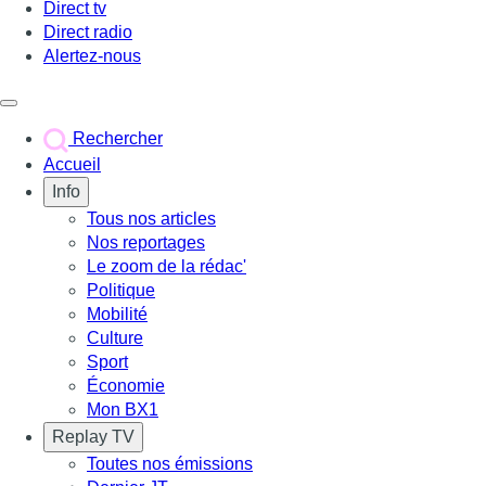
Direct tv
Direct radio
Alertez-nous
Déclencher le menu
Rechercher
Accueil
Info
Tous nos articles
Nos reportages
Le zoom de la rédac'
Politique
Mobilité
Culture
Sport
Économie
Mon BX1
Replay TV
Toutes nos émissions