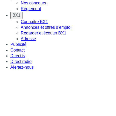
Nos concours
Règlement
BX1
Connaître BX1
Annonces et offres d'emploi
Regarder et écouter BX1
Adresse
Publicité
Contact
Direct tv
Direct radio
Alertez-nous