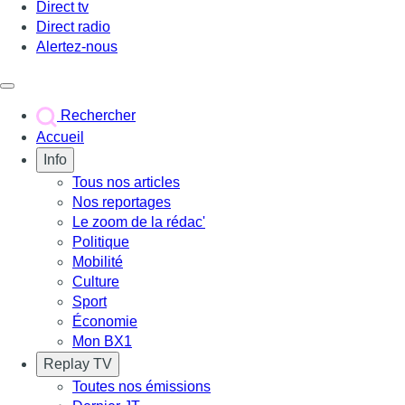
Direct tv
Direct radio
Alertez-nous
Déclencher le menu
Rechercher
Accueil
Info
Tous nos articles
Nos reportages
Le zoom de la rédac'
Politique
Mobilité
Culture
Sport
Économie
Mon BX1
Replay TV
Toutes nos émissions