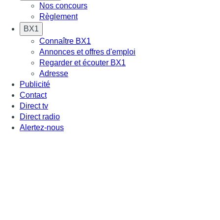
Nos concours
Règlement
BX1
Connaître BX1
Annonces et offres d'emploi
Regarder et écouter BX1
Adresse
Publicité
Contact
Direct tv
Direct radio
Alertez-nous