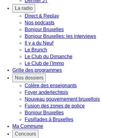
Dernier JT
La radio
Direct & Replay
Nos podcasts
Bonjour Bruxelles
Bonjour Bruxelles: les interviews
Il y a du Neuf
Le Brunch
Le Club du Dimanche
Le Club de l'Immo
Grille des programmes
Nos dossiers
Colère des enseignants
Foyer anderlechtois
Nouveau gouvernement bruxellois
Fusion des zones de police
Bonjour Bruxelles
Fusillades à Bruxelles
Ma Commune
Concours