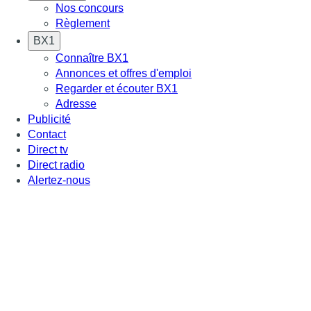
Nos concours
Règlement
BX1
Connaître BX1
Annonces et offres d'emploi
Regarder et écouter BX1
Adresse
Publicité
Contact
Direct tv
Direct radio
Alertez-nous