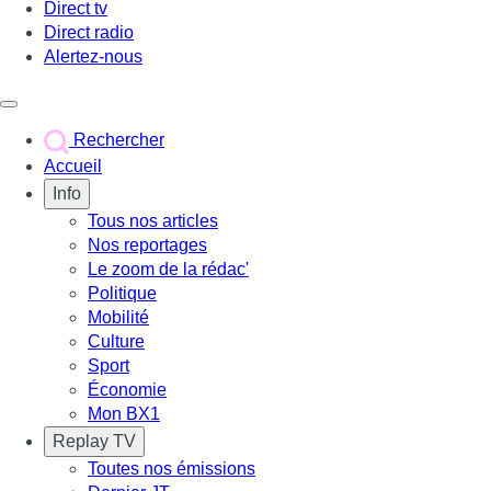
Direct tv
Direct radio
Alertez-nous
Déclencher le menu
Rechercher
Accueil
Info
Tous nos articles
Nos reportages
Le zoom de la rédac'
Politique
Mobilité
Culture
Sport
Économie
Mon BX1
Replay TV
Toutes nos émissions