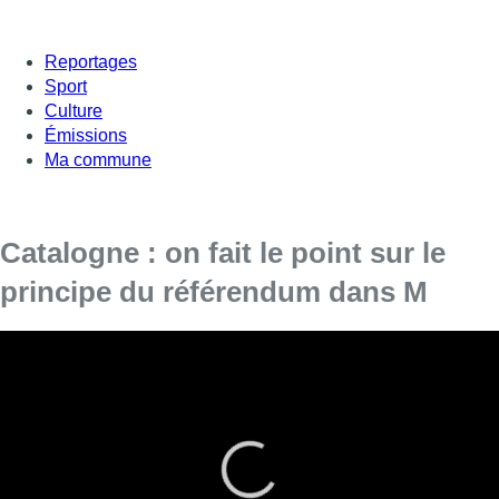
Reportages
Sport
Culture
Émissions
Ma commune
Catalogne : on fait le point sur le
principe du référendum dans M
Quelles légitimités pour les indépendantistes ? C’est la
question qu’on se posait dans M le Mag de la rédac deux
jours avant le référendum interdit en Catalogne.
Avec deux spécialistes, Régis Dandoy, politologue et Eric
David, professeur émérite de droit international à l’ULB, nous
sommes revenus sur la situation actuelle en Catalogne, mais