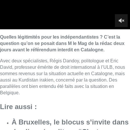
aussi au Kurdistan irakien, concerné par la question. Des
parallèles ont bien entendu été faits avec la situation en
Belgique.
Lire aussi :
À Bruxelles, le blocus s’invite dans
des lieux insolites : “C’est
exceptionnel, il faut se l’avouer”