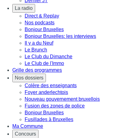
Dernier JT
La radio
Direct & Replay
Nos podcasts
Bonjour Bruxelles
Bonjour Bruxelles: les interviews
Il y a du Neuf
Le Brunch
Le Club du Dimanche
Le Club de l'Immo
Grille des programmes
Nos dossiers
Colère des enseignants
Foyer anderlechtois
Nouveau gouvernement bruxellois
Fusion des zones de police
Bonjour Bruxelles
Fusillades à Bruxelles
Ma Commune
Concours