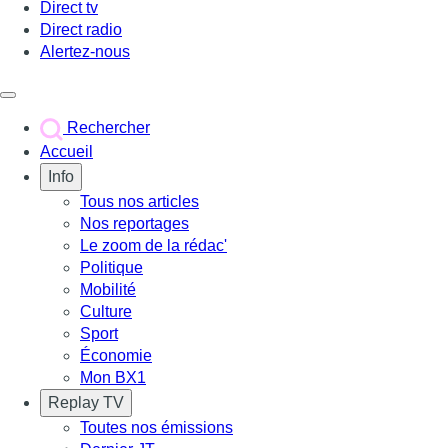
Direct tv
Direct radio
Alertez-nous
Déclencher le menu
Rechercher
Accueil
Info
Tous nos articles
Nos reportages
Le zoom de la rédac'
Politique
Mobilité
Culture
Sport
Économie
Mon BX1
Replay TV
Toutes nos émissions