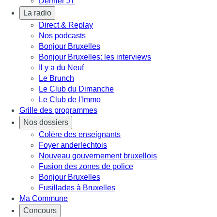
Dernier JT
La radio
Direct & Replay
Nos podcasts
Bonjour Bruxelles
Bonjour Bruxelles: les interviews
Il y a du Neuf
Le Brunch
Le Club du Dimanche
Le Club de l'Immo
Grille des programmes
Nos dossiers
Colère des enseignants
Foyer anderlechtois
Nouveau gouvernement bruxellois
Fusion des zones de police
Bonjour Bruxelles
Fusillades à Bruxelles
Ma Commune
Concours