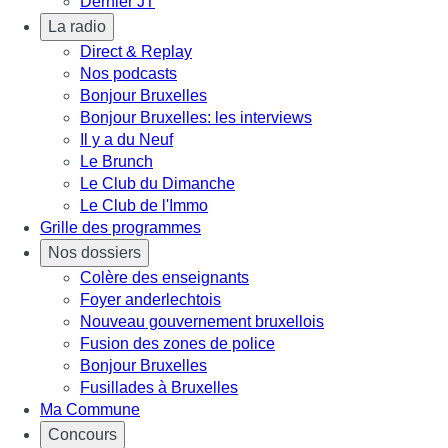
Dernier JT
La radio
Direct & Replay
Nos podcasts
Bonjour Bruxelles
Bonjour Bruxelles: les interviews
Il y a du Neuf
Le Brunch
Le Club du Dimanche
Le Club de l'Immo
Grille des programmes
Nos dossiers
Colère des enseignants
Foyer anderlechtois
Nouveau gouvernement bruxellois
Fusion des zones de police
Bonjour Bruxelles
Fusillades à Bruxelles
Ma Commune
Concours