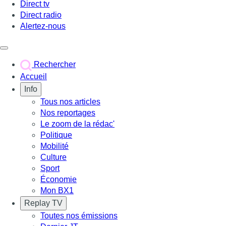
Direct tv
Direct radio
Alertez-nous
Déclencher le menu
Rechercher
Accueil
Info
Tous nos articles
Nos reportages
Le zoom de la rédac'
Politique
Mobilité
Culture
Sport
Économie
Mon BX1
Replay TV
Toutes nos émissions