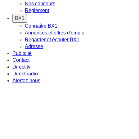
Nos concours
Règlement
BX1
Connaître BX1
Annonces et offres d'emploi
Regarder et écouter BX1
Adresse
Publicité
Contact
Direct tv
Direct radio
Alertez-nous