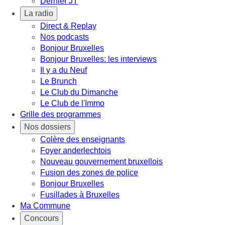
Dernier JT
La radio
Direct & Replay
Nos podcasts
Bonjour Bruxelles
Bonjour Bruxelles: les interviews
Il y a du Neuf
Le Brunch
Le Club du Dimanche
Le Club de l'Immo
Grille des programmes
Nos dossiers
Colère des enseignants
Foyer anderlechtois
Nouveau gouvernement bruxellois
Fusion des zones de police
Bonjour Bruxelles
Fusillades à Bruxelles
Ma Commune
Concours