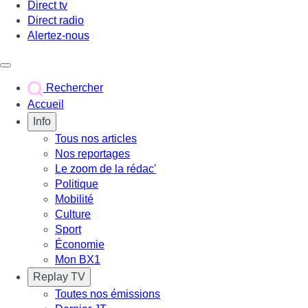
Direct tv
Direct radio
Alertez-nous
Déclencher le menu
Rechercher
Accueil
Info
Tous nos articles
Nos reportages
Le zoom de la rédac'
Politique
Mobilité
Culture
Sport
Économie
Mon BX1
Replay TV
Toutes nos émissions