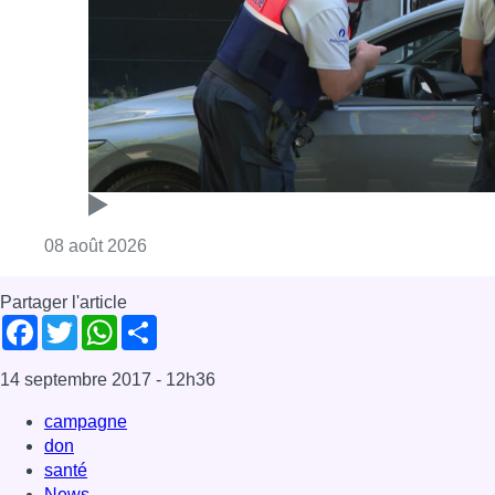
Consulter l'article "Marathon de contrôles d
08 août 2026
Partager l'article
Facebook
Twitter
WhatsApp
Share
14 septembre 2017
- 12h36
campagne
don
santé
News