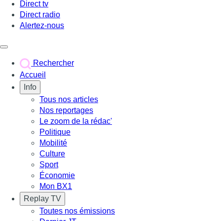
Direct tv
Direct radio
Alertez-nous
Déclencher le menu
Rechercher
Accueil
Info
Tous nos articles
Nos reportages
Le zoom de la rédac'
Politique
Mobilité
Culture
Sport
Économie
Mon BX1
Replay TV
Toutes nos émissions