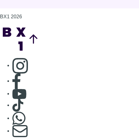
BX1 2026
Back to top
Consulter page Instagram
Consulter page Facebook
Consulter Youtube
Consulter TikTok
Nous rejoindre sur Whatsapp
S'abonner à notre newsletter