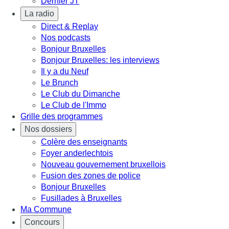
Dernier JT
La radio
Direct & Replay
Nos podcasts
Bonjour Bruxelles
Bonjour Bruxelles: les interviews
Il y a du Neuf
Le Brunch
Le Club du Dimanche
Le Club de l'Immo
Grille des programmes
Nos dossiers
Colère des enseignants
Foyer anderlechtois
Nouveau gouvernement bruxellois
Fusion des zones de police
Bonjour Bruxelles
Fusillades à Bruxelles
Ma Commune
Concours