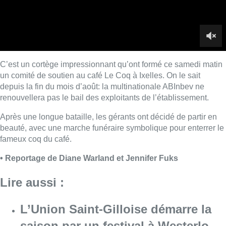
fameux coq du café.
• Reportage de Diane Warland et Jennifer Fuks
Lire aussi :
L’Union Saint-Gilloise démarre la
saison par un festival à Westerlo