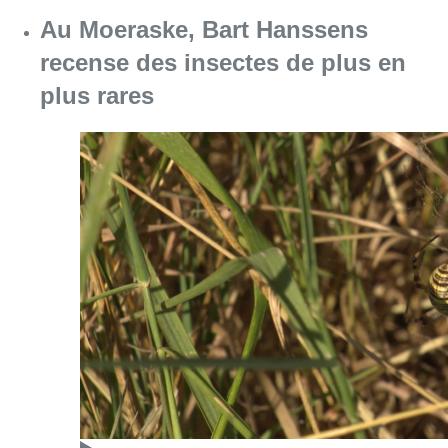
Consulter l'article "Au Moeraske, Bart Hanss
08 août 2026
Partager l'article
Facebook
Twitter
WhatsApp
Share
06 janvier 2018
- 18h55
Café le Coq
Ixelles
News