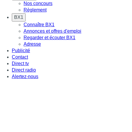
Nos concours
Règlement
BX1
Connaître BX1
Annonces et offres d'emploi
Regarder et écouter BX1
Adresse
Publicité
Contact
Direct tv
Direct radio
Alertez-nous