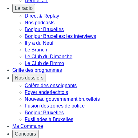
Dernier JT
La radio
Direct & Replay
Nos podcasts
Bonjour Bruxelles
Bonjour Bruxelles: les interviews
Il y a du Neuf
Le Brunch
Le Club du Dimanche
Le Club de l'Immo
Grille des programmes
Nos dossiers
Colère des enseignants
Foyer anderlechtois
Nouveau gouvernement bruxellois
Fusion des zones de police
Bonjour Bruxelles
Fusillades à Bruxelles
Ma Commune
Concours