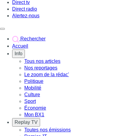
Direct tv
Direct radio
Alertez-nous
Déclencher le menu
Rechercher
Accueil
Info
Tous nos articles
Nos reportages
Le zoom de la rédac'
Politique
Mobilité
Culture
Sport
Économie
Mon BX1
Replay TV
Toutes nos émissions