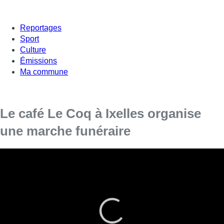
Reportages
Sport
Culture
Émissions
Ma commune
Le café Le Coq à Ixelles organise
une marche funéraire
C’est un cortège impressionnant qu’ont formé ce samedi matin
un comité de soutien au café Le Coq à Ixelles. On le sait
depuis la fin du mois d’août: la multinationale ABInbev ne
renouvellera pas le bail des exploitants de l’établissement.
Après une longue bataille, les gérants ont décidé de partir en
beauté, avec une marche funéraire symbolique pour enterrer le