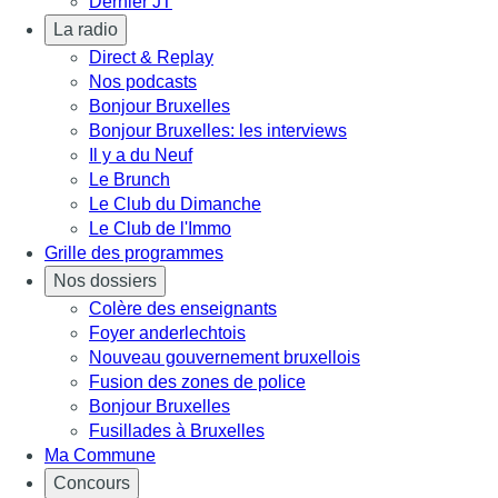
Dernier JT
La radio
Direct & Replay
Nos podcasts
Bonjour Bruxelles
Bonjour Bruxelles: les interviews
Il y a du Neuf
Le Brunch
Le Club du Dimanche
Le Club de l'Immo
Grille des programmes
Nos dossiers
Colère des enseignants
Foyer anderlechtois
Nouveau gouvernement bruxellois
Fusion des zones de police
Bonjour Bruxelles
Fusillades à Bruxelles
Ma Commune
Concours