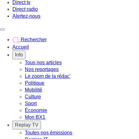
Direct tv
Direct radio
Alertez-nous
Déclencher le menu
Rechercher
Accueil
Info
Tous nos articles
Nos reportages
Le zoom de la rédac'
Politique
Mobilité
Culture
Sport
Économie
Mon BX1
Replay TV
Toutes nos émissions