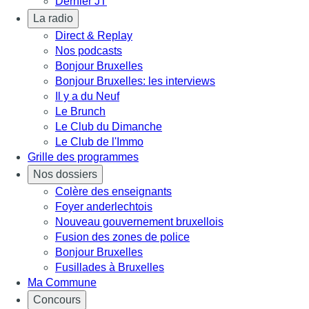
Dernier JT
La radio
Direct & Replay
Nos podcasts
Bonjour Bruxelles
Bonjour Bruxelles: les interviews
Il y a du Neuf
Le Brunch
Le Club du Dimanche
Le Club de l'Immo
Grille des programmes
Nos dossiers
Colère des enseignants
Foyer anderlechtois
Nouveau gouvernement bruxellois
Fusion des zones de police
Bonjour Bruxelles
Fusillades à Bruxelles
Ma Commune
Concours