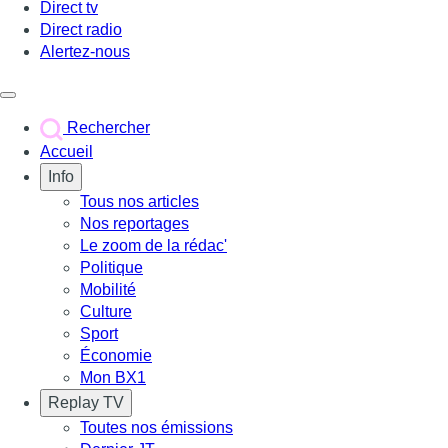
Direct tv
Direct radio
Alertez-nous
Déclencher le menu
Rechercher
Accueil
Info
Tous nos articles
Nos reportages
Le zoom de la rédac'
Politique
Mobilité
Culture
Sport
Économie
Mon BX1
Replay TV
Toutes nos émissions