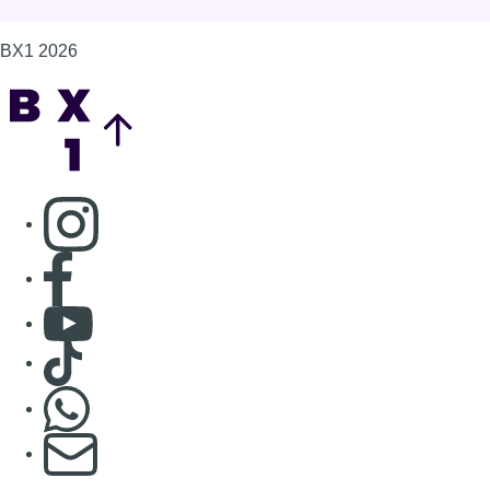
BX1 2026
Back to top
Consulter page Instagram
Consulter page Facebook
Consulter Youtube
Consulter TikTok
Nous rejoindre sur Whatsapp
S'abonner à notre newsletter