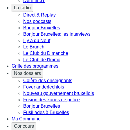
Dernier JT
La radio
Direct & Replay
Nos podcasts
Bonjour Bruxelles
Bonjour Bruxelles: les interviews
Il y a du Neuf
Le Brunch
Le Club du Dimanche
Le Club de l'Immo
Grille des programmes
Nos dossiers
Colère des enseignants
Foyer anderlechtois
Nouveau gouvernement bruxellois
Fusion des zones de police
Bonjour Bruxelles
Fusillades à Bruxelles
Ma Commune
Concours