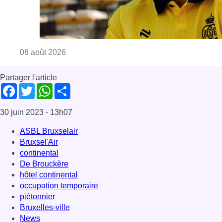
Consulter l'article "L’Union Saint-Gilloise at
08 août 2026
Partager l'article
Facebook
Twitter
WhatsApp
Share
30 juin 2023
- 13h07
ASBL Bruxselair
Bruxsel'Air
continental
De Brouckère
hôtel continental
occupation temporaire
piétonnier
Bruxelles-ville
News