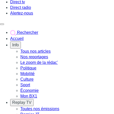
Direct tv
Direct radio
Alertez-nous
Déclencher le menu
Rechercher
Accueil
Info
Tous nos articles
Nos reportages
Le zoom de la rédac'
Politique
Mobilité
Culture
Sport
Économie
Mon BX1
Replay TV
Toutes nos émissions