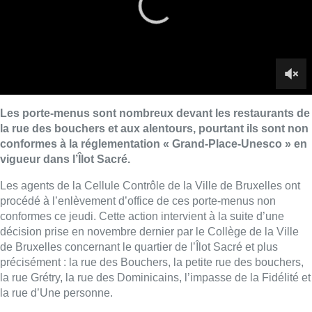
procédé à l’enlèvement d’office de ces porte-menus non
conformes ce jeudi. Cette action intervient à la suite d’une
décision prise en novembre dernier par le Collège de la Ville
de Bruxelles concernant le quartier de l’Îlot Sacré et plus
précisément : la rue des Bouchers, la petite rue des bouchers,
la rue Grétry, la rue des Dominicains, l’impasse de la Fidélité et
la rue d’Une personne.
La réglementation « Grand-Place Unesco » établit la manière
dont les porte-menus doivent être mis en place dans cette zone
particulière. Celle-ci limite en effet la taille, l’emplacement, et le
nombre des porte-menus : maximum deux dispositifs par
établissement, à placer à proximité de la porte d’entrée. Ils sont
exclusivement destinés à fournir des informations sur les tarifs,
menus et/ou services de l’établissement. Les panneaux et les
caissons représentant les plats cuisinés, lumineux ou non, sont
interdits.
«
Outre le fait que certains exploitants, peu respectueux du
patrimoine, placent parfois, sur leur devanture, plus d’une