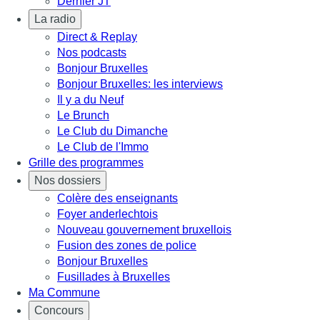
Dernier JT
La radio
Direct & Replay
Nos podcasts
Bonjour Bruxelles
Bonjour Bruxelles: les interviews
Il y a du Neuf
Le Brunch
Le Club du Dimanche
Le Club de l'Immo
Grille des programmes
Nos dossiers
Colère des enseignants
Foyer anderlechtois
Nouveau gouvernement bruxellois
Fusion des zones de police
Bonjour Bruxelles
Fusillades à Bruxelles
Ma Commune
Concours