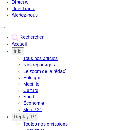
Direct tv
Direct radio
Alertez-nous
Déclencher le menu
Rechercher
Accueil
Info
Tous nos articles
Nos reportages
Le zoom de la rédac'
Politique
Mobilité
Culture
Sport
Économie
Mon BX1
Replay TV
Toutes nos émissions