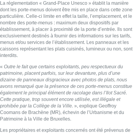
dizaine de panneaux disgracieux avec photos de plats, nous
avons remarqué que la présence de ces porte-menus constitue
également le principal élément de racolage dans l’Ilot Sacré.
Cette pratique, trop souvent encore utilisée, est illégale et
prohibée par la Collège de la Ville.
», explique Geoffroy
Coomans de Brachène (MR), échevin de l’Urbanisme et du
Patrimoine à la Ville de Bruxelles.
Les propriétaires et exploitants concernés ont été prévenus de
la décision du Collège par un premier courrier en février, suivi
d’un second par recommandé en mai. Aucun de ces courriers
n’a suscité de réactions. Les porte-menus confisqués par la
Ville seront détruits. Le Collège de la Ville entend réhabiliter
l’Ilot Sacré.
“Cela passe par le réaménagement des voiries et
des façades et par un changement de l’éclairage et des
devantures commerciales”
, explique l’échevin.
“Nous mettons
également un point d’honneur à faire revenir les bruxellois
dans ce quartier historique de Bruxelles en diversifiant l’offre
commerciale et en réintroduisant du logement”
.
■ Reportage de
Catarina Letor
et
Nicolas Scheenaert