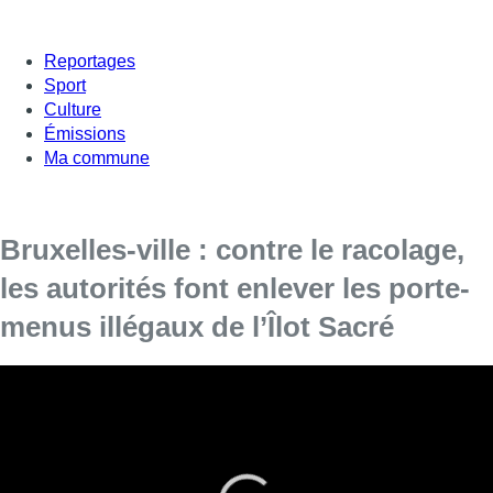
Reportages
Sport
Culture
Émissions
Ma commune
Bruxelles-ville : contre le racolage,
les autorités font enlever les porte-
menus illégaux de l’Îlot Sacré
Les porte-menus sont nombreux devant les restaurants de
la rue des bouchers et aux alentours, pourtant ils sont non
conformes à la réglementation « Grand-Place-Unesco » en
vigueur dans l’Îlot Sacré.
Les agents de la Cellule Contrôle de la Ville de Bruxelles ont