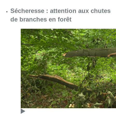
Consulter l'article "Sécheresse : attention a
05 août 2026
Partager l'article
Facebook
Twitter
WhatsApp
Share
31 mai 2018
- 15h53
Grand-Place Unesco
Îlot Sacré
Patrimoine
restaurant
Rue des bouchers