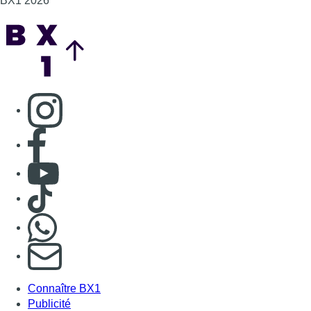
BX1 2026
Back to top
Consulter page Instagram
Consulter page Facebook
Consulter Youtube
Consulter TikTok
Nous rejoindre sur Whatsapp
S'abonner à notre newsletter
Connaître BX1
Publicité