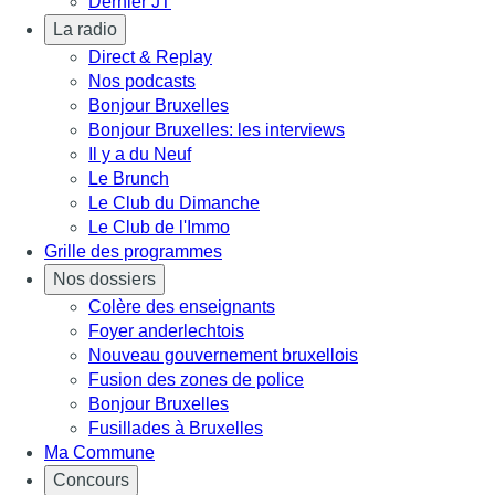
Dernier JT
La radio
Direct & Replay
Nos podcasts
Bonjour Bruxelles
Bonjour Bruxelles: les interviews
Il y a du Neuf
Le Brunch
Le Club du Dimanche
Le Club de l'Immo
Grille des programmes
Nos dossiers
Colère des enseignants
Foyer anderlechtois
Nouveau gouvernement bruxellois
Fusion des zones de police
Bonjour Bruxelles
Fusillades à Bruxelles
Ma Commune
Concours