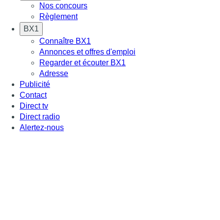
Nos concours
Règlement
BX1
Connaître BX1
Annonces et offres d'emploi
Regarder et écouter BX1
Adresse
Publicité
Contact
Direct tv
Direct radio
Alertez-nous