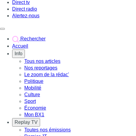
Direct tv
Direct radio
Alertez-nous
Déclencher le menu
Rechercher
Accueil
Info
Tous nos articles
Nos reportages
Le zoom de la rédac'
Politique
Mobilité
Culture
Sport
Économie
Mon BX1
Replay TV
Toutes nos émissions