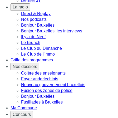
Dernier JT
La radio
Direct & Replay
Nos podcasts
Bonjour Bruxelles
Bonjour Bruxelles: les interviews
Il y a du Neuf
Le Brunch
Le Club du Dimanche
Le Club de l'Immo
Grille des programmes
Nos dossiers
Colère des enseignants
Foyer anderlechtois
Nouveau gouvernement bruxellois
Fusion des zones de police
Bonjour Bruxelles
Fusillades à Bruxelles
Ma Commune
Concours