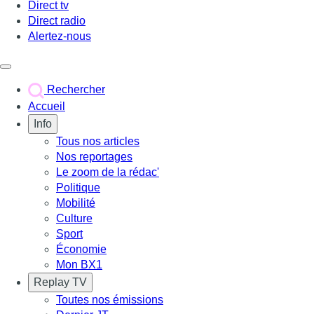
Direct tv
Direct radio
Alertez-nous
Déclencher le menu
Rechercher
Accueil
Info
Tous nos articles
Nos reportages
Le zoom de la rédac'
Politique
Mobilité
Culture
Sport
Économie
Mon BX1
Replay TV
Toutes nos émissions