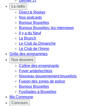
Dernier JT
La radio
Direct & Replay
Nos podcasts
Bonjour Bruxelles
Bonjour Bruxelles: les interviews
Il y a du Neuf
Le Brunch
Le Club du Dimanche
Le Club de l'Immo
Grille des programmes
Nos dossiers
Colère des enseignants
Foyer anderlechtois
Nouveau gouvernement bruxellois
Fusion des zones de police
Bonjour Bruxelles
Fusillades à Bruxelles
Ma Commune
Concours