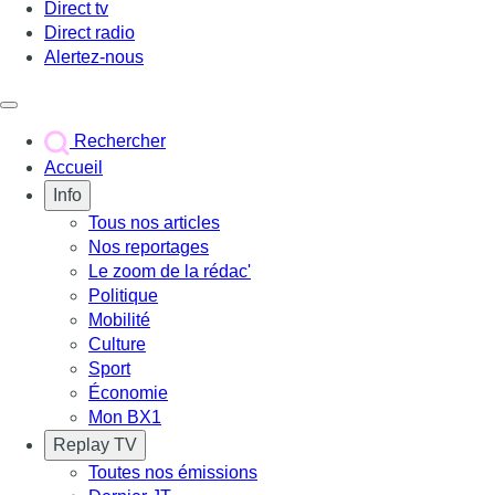
Direct tv
Direct radio
Alertez-nous
Déclencher le menu
Rechercher
Accueil
Info
Tous nos articles
Nos reportages
Le zoom de la rédac'
Politique
Mobilité
Culture
Sport
Économie
Mon BX1
Replay TV
Toutes nos émissions