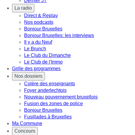
Dernier JT
La radio
Direct & Replay
Nos podcasts
Bonjour Bruxelles
Bonjour Bruxelles: les interviews
Il y a du Neuf
Le Brunch
Le Club du Dimanche
Le Club de l'Immo
Grille des programmes
Nos dossiers
Colère des enseignants
Foyer anderlechtois
Nouveau gouvernement bruxellois
Fusion des zones de police
Bonjour Bruxelles
Fusillades à Bruxelles
Ma Commune
Concours