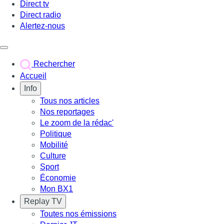
Direct tv
Direct radio
Alertez-nous
Déclencher le menu
Rechercher
Accueil
Info
Tous nos articles
Nos reportages
Le zoom de la rédac'
Politique
Mobilité
Culture
Sport
Économie
Mon BX1
Replay TV
Toutes nos émissions