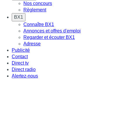
Nos concours
Règlement
BX1
Connaître BX1
Annonces et offres d'emploi
Regarder et écouter BX1
Adresse
Publicité
Contact
Direct tv
Direct radio
Alertez-nous