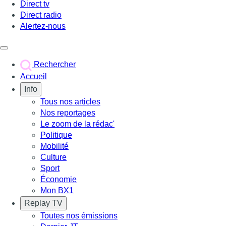
Direct tv
Direct radio
Alertez-nous
Déclencher le menu
Rechercher
Accueil
Info
Tous nos articles
Nos reportages
Le zoom de la rédac'
Politique
Mobilité
Culture
Sport
Économie
Mon BX1
Replay TV
Toutes nos émissions