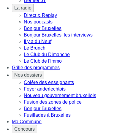
Dernier JT
La radio
Direct & Replay
Nos podcasts
Bonjour Bruxelles
Bonjour Bruxelles: les interviews
Il y a du Neuf
Le Brunch
Le Club du Dimanche
Le Club de l'Immo
Grille des programmes
Nos dossiers
Colère des enseignants
Foyer anderlechtois
Nouveau gouvernement bruxellois
Fusion des zones de police
Bonjour Bruxelles
Fusillades à Bruxelles
Ma Commune
Concours