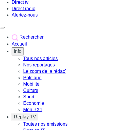
Direct tv
Direct radio
Alertez-nous
Déclencher le menu
Rechercher
Accueil
Info
Tous nos articles
Nos reportages
Le zoom de la rédac'
Politique
Mobilité
Culture
Sport
Économie
Mon BX1
Replay TV
Toutes nos émissions