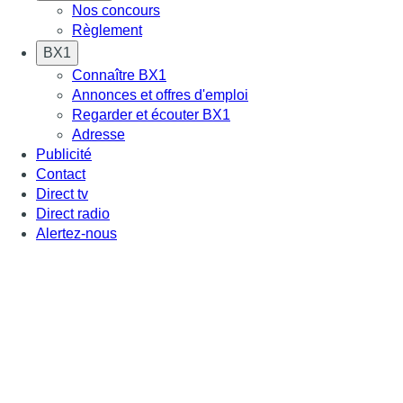
Nos concours
Règlement
BX1
Connaître BX1
Annonces et offres d'emploi
Regarder et écouter BX1
Adresse
Publicité
Contact
Direct tv
Direct radio
Alertez-nous