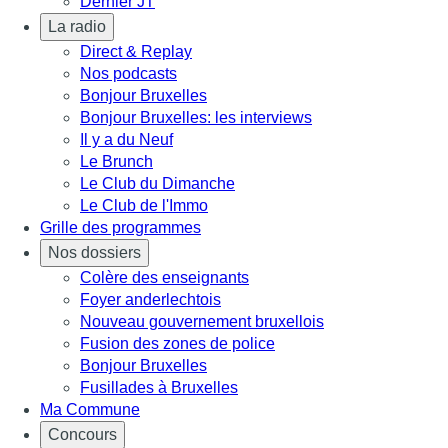
Dernier JT
La radio
Direct & Replay
Nos podcasts
Bonjour Bruxelles
Bonjour Bruxelles: les interviews
Il y a du Neuf
Le Brunch
Le Club du Dimanche
Le Club de l'Immo
Grille des programmes
Nos dossiers
Colère des enseignants
Foyer anderlechtois
Nouveau gouvernement bruxellois
Fusion des zones de police
Bonjour Bruxelles
Fusillades à Bruxelles
Ma Commune
Concours