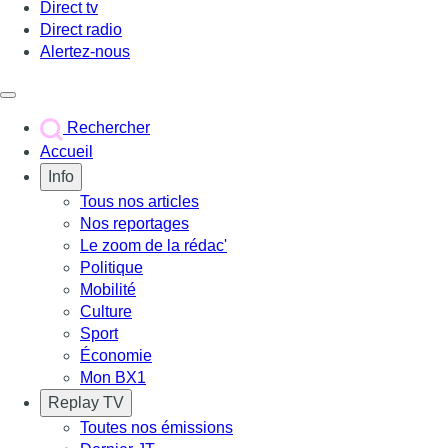
Direct tv
Direct radio
Alertez-nous
Déclencher le menu
Rechercher
Accueil
Info
Tous nos articles
Nos reportages
Le zoom de la rédac'
Politique
Mobilité
Culture
Sport
Économie
Mon BX1
Replay TV
Toutes nos émissions