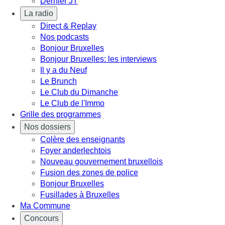
Dernier JT
La radio
Direct & Replay
Nos podcasts
Bonjour Bruxelles
Bonjour Bruxelles: les interviews
Il y a du Neuf
Le Brunch
Le Club du Dimanche
Le Club de l'Immo
Grille des programmes
Nos dossiers
Colère des enseignants
Foyer anderlechtois
Nouveau gouvernement bruxellois
Fusion des zones de police
Bonjour Bruxelles
Fusillades à Bruxelles
Ma Commune
Concours