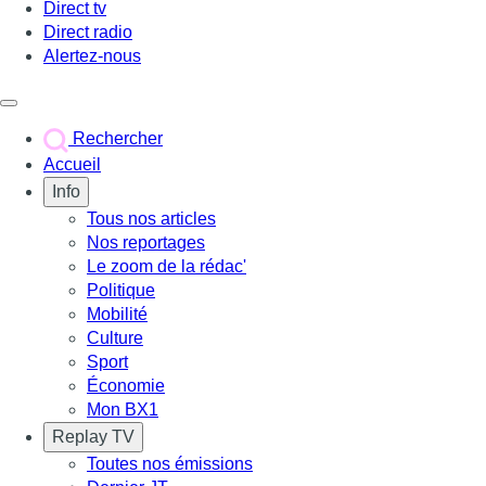
Direct tv
Direct radio
Alertez-nous
Déclencher le menu
Rechercher
Accueil
Info
Tous nos articles
Nos reportages
Le zoom de la rédac'
Politique
Mobilité
Culture
Sport
Économie
Mon BX1
Replay TV
Toutes nos émissions