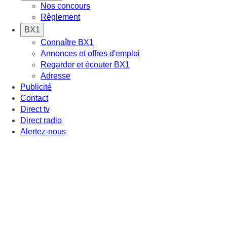
Nos concours
Règlement
BX1
Connaître BX1
Annonces et offres d'emploi
Regarder et écouter BX1
Adresse
Publicité
Contact
Direct tv
Direct radio
Alertez-nous