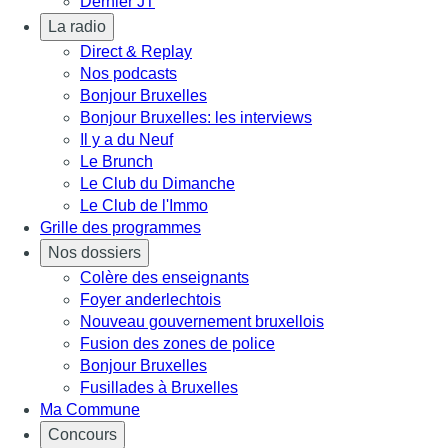
Dernier JT
La radio
Direct & Replay
Nos podcasts
Bonjour Bruxelles
Bonjour Bruxelles: les interviews
Il y a du Neuf
Le Brunch
Le Club du Dimanche
Le Club de l'Immo
Grille des programmes
Nos dossiers
Colère des enseignants
Foyer anderlechtois
Nouveau gouvernement bruxellois
Fusion des zones de police
Bonjour Bruxelles
Fusillades à Bruxelles
Ma Commune
Concours