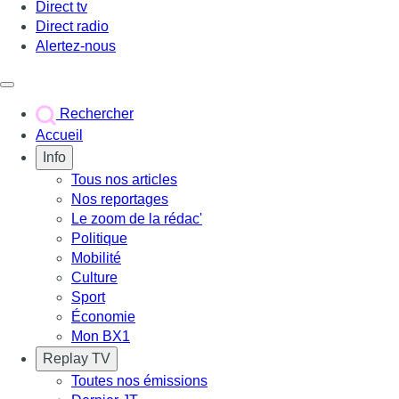
Direct tv
Direct radio
Alertez-nous
Déclencher le menu
Rechercher
Accueil
Info
Tous nos articles
Nos reportages
Le zoom de la rédac'
Politique
Mobilité
Culture
Sport
Économie
Mon BX1
Replay TV
Toutes nos émissions