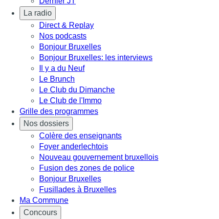
Dernier JT
La radio
Direct & Replay
Nos podcasts
Bonjour Bruxelles
Bonjour Bruxelles: les interviews
Il y a du Neuf
Le Brunch
Le Club du Dimanche
Le Club de l'Immo
Grille des programmes
Nos dossiers
Colère des enseignants
Foyer anderlechtois
Nouveau gouvernement bruxellois
Fusion des zones de police
Bonjour Bruxelles
Fusillades à Bruxelles
Ma Commune
Concours