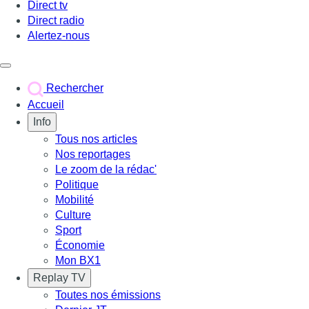
Direct tv
Direct radio
Alertez-nous
Déclencher le menu
Rechercher
Accueil
Info
Tous nos articles
Nos reportages
Le zoom de la rédac'
Politique
Mobilité
Culture
Sport
Économie
Mon BX1
Replay TV
Toutes nos émissions