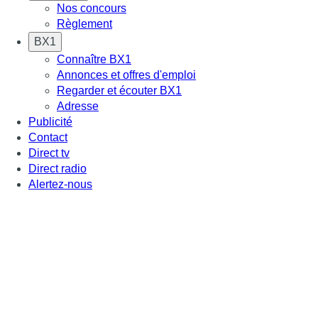
Nos concours
Règlement
BX1
Connaître BX1
Annonces et offres d'emploi
Regarder et écouter BX1
Adresse
Publicité
Contact
Direct tv
Direct radio
Alertez-nous