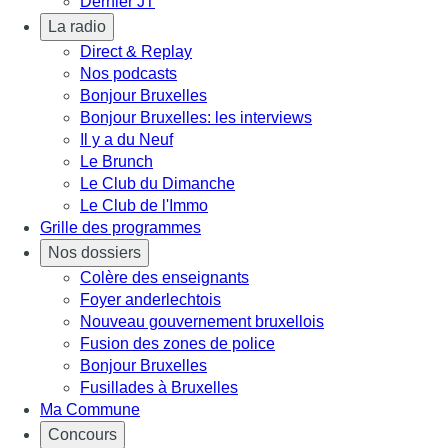
Dernier JT
La radio
Direct & Replay
Nos podcasts
Bonjour Bruxelles
Bonjour Bruxelles: les interviews
Il y a du Neuf
Le Brunch
Le Club du Dimanche
Le Club de l'Immo
Grille des programmes
Nos dossiers
Colère des enseignants
Foyer anderlechtois
Nouveau gouvernement bruxellois
Fusion des zones de police
Bonjour Bruxelles
Fusillades à Bruxelles
Ma Commune
Concours