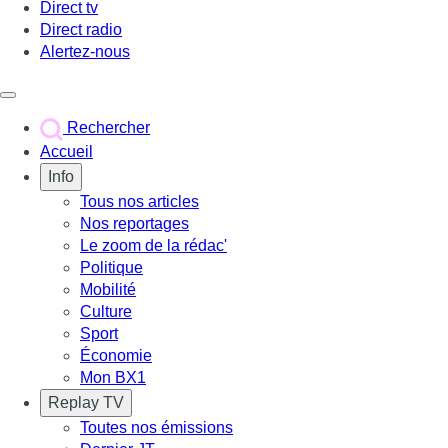
Direct tv
Direct radio
Alertez-nous
Déclencher le menu
Rechercher
Accueil
Info
Tous nos articles
Nos reportages
Le zoom de la rédac'
Politique
Mobilité
Culture
Sport
Économie
Mon BX1
Replay TV
Toutes nos émissions