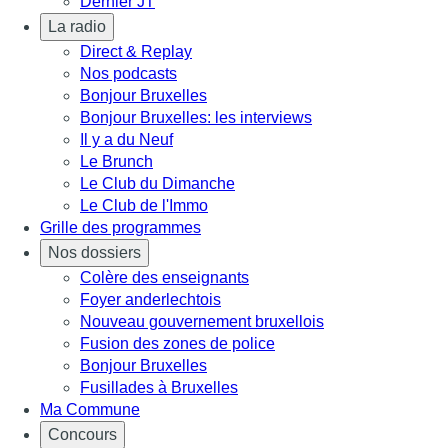
Dernier JT
La radio
Direct & Replay
Nos podcasts
Bonjour Bruxelles
Bonjour Bruxelles: les interviews
Il y a du Neuf
Le Brunch
Le Club du Dimanche
Le Club de l'Immo
Grille des programmes
Nos dossiers
Colère des enseignants
Foyer anderlechtois
Nouveau gouvernement bruxellois
Fusion des zones de police
Bonjour Bruxelles
Fusillades à Bruxelles
Ma Commune
Concours