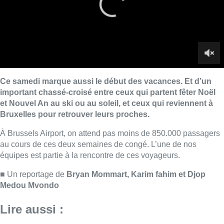
Ce samedi marque aussi le début des vacances. Et d’un
important chassé-croisé entre ceux qui partent fêter Noël
et Nouvel An au ski ou au soleil, et ceux qui reviennent à
Bruxelles pour retrouver leurs proches.
À Brussels Airport, on attend pas moins de 850.000 passagers
au cours de ces deux semaines de congé. L’une de nos
équipes est partie à la rencontre de ces voyageurs.
■ Un reportage de
Bryan Mommart, Karim fahim et Djop
Medou Mvondo
Lire aussi :