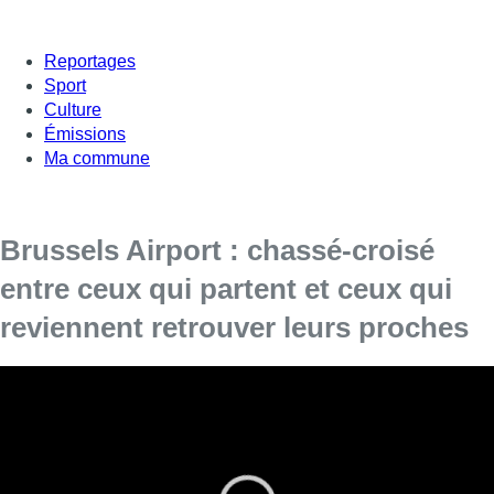
Reportages
Sport
Culture
Émissions
Ma commune
Brussels Airport : chassé-croisé
entre ceux qui partent et ceux qui
reviennent retrouver leurs proches