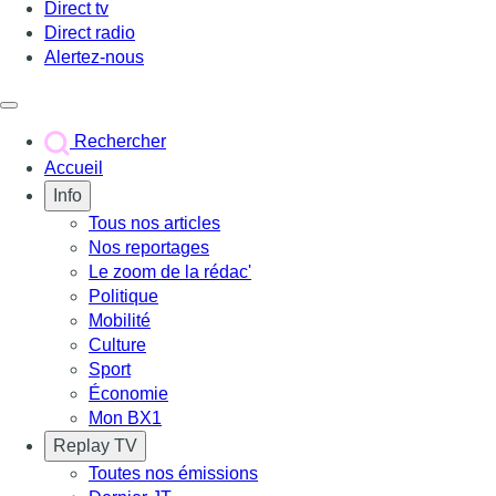
Direct tv
Direct radio
Alertez-nous
Déclencher le menu
Rechercher
Accueil
Info
Tous nos articles
Nos reportages
Le zoom de la rédac'
Politique
Mobilité
Culture
Sport
Économie
Mon BX1
Replay TV
Toutes nos émissions