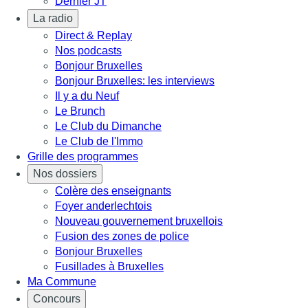
Dernier JT
La radio
Direct & Replay
Nos podcasts
Bonjour Bruxelles
Bonjour Bruxelles: les interviews
Il y a du Neuf
Le Brunch
Le Club du Dimanche
Le Club de l'Immo
Grille des programmes
Nos dossiers
Colère des enseignants
Foyer anderlechtois
Nouveau gouvernement bruxellois
Fusion des zones de police
Bonjour Bruxelles
Fusillades à Bruxelles
Ma Commune
Concours