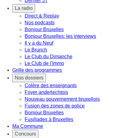
Dernier JT
La radio
Direct & Replay
Nos podcasts
Bonjour Bruxelles
Bonjour Bruxelles: les interviews
Il y a du Neuf
Le Brunch
Le Club du Dimanche
Le Club de l'Immo
Grille des programmes
Nos dossiers
Colère des enseignants
Foyer anderlechtois
Nouveau gouvernement bruxellois
Fusion des zones de police
Bonjour Bruxelles
Fusillades à Bruxelles
Ma Commune
Concours