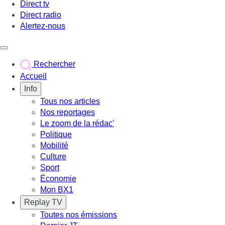
Direct tv
Direct radio
Alertez-nous
Déclencher le menu
Rechercher
Accueil
Info
Tous nos articles
Nos reportages
Le zoom de la rédac'
Politique
Mobilité
Culture
Sport
Économie
Mon BX1
Replay TV
Toutes nos émissions