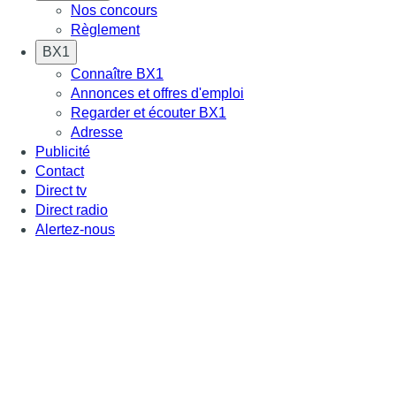
Nos concours
Règlement
BX1
Connaître BX1
Annonces et offres d'emploi
Regarder et écouter BX1
Adresse
Publicité
Contact
Direct tv
Direct radio
Alertez-nous