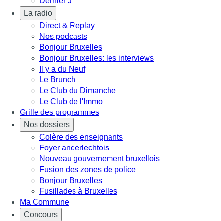
Dernier JT
La radio
Direct & Replay
Nos podcasts
Bonjour Bruxelles
Bonjour Bruxelles: les interviews
Il y a du Neuf
Le Brunch
Le Club du Dimanche
Le Club de l'Immo
Grille des programmes
Nos dossiers
Colère des enseignants
Foyer anderlechtois
Nouveau gouvernement bruxellois
Fusion des zones de police
Bonjour Bruxelles
Fusillades à Bruxelles
Ma Commune
Concours