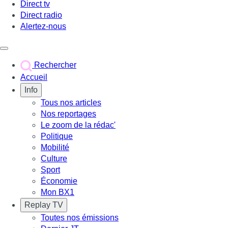
Direct tv
Direct radio
Alertez-nous
Déclencher le menu
Rechercher
Accueil
Info
Tous nos articles
Nos reportages
Le zoom de la rédac'
Politique
Mobilité
Culture
Sport
Économie
Mon BX1
Replay TV
Toutes nos émissions