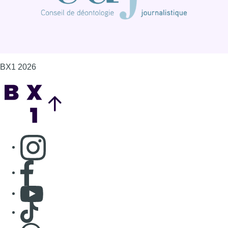
Consulter page Instagram
Consulter page Facebook
Consulter Youtube
Consulter TikTok
Nous rejoindre sur Whatsapp
S'abonner à notre newsletter
Connaître BX1
Publicité
Offres d'emploi
Contact
Mentions légales
Politique de cookies (UE)
Gérer les cookies