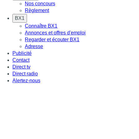
Nos concours
Règlement
BX1
Connaître BX1
Annonces et offres d'emploi
Regarder et écouter BX1
Adresse
Publicité
Contact
Direct tv
Direct radio
Alertez-nous