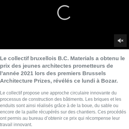
Architecture Prizes, révélés ce lundi à Bozar.
Le collectif propose une approche circulaire innovante du
processus de construction des bâtiments. Les briques et les
enduits sont ainsi réalisés grâce à de la boue, du sable ou
encore de la paille récupérés sur des chantiers. Ces procédés
ont permis au bureau d’obtenir ce prix qui récompense leur
travail innovant.
►
Lire aussi |
MolenWest Square, Stam Europa,… : 7 projets
architecturaux bruxellois récompensés
■ Reportage de
Thomas Dufrane
,
Nicolas Scheenaerts
et
Corinne De Beul
.
Lire aussi :
Le siège bruxellois d’AXA fermé
plusieurs jours après une