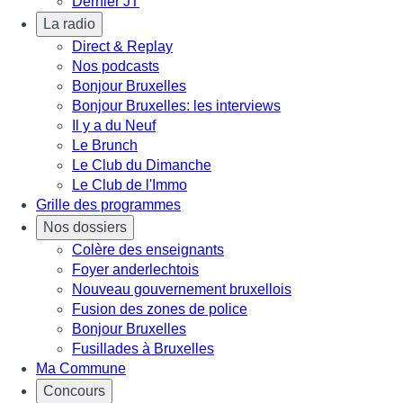
Dernier JT
La radio
Direct & Replay
Nos podcasts
Bonjour Bruxelles
Bonjour Bruxelles: les interviews
Il y a du Neuf
Le Brunch
Le Club du Dimanche
Le Club de l'Immo
Grille des programmes
Nos dossiers
Colère des enseignants
Foyer anderlechtois
Nouveau gouvernement bruxellois
Fusion des zones de police
Bonjour Bruxelles
Fusillades à Bruxelles
Ma Commune
Concours