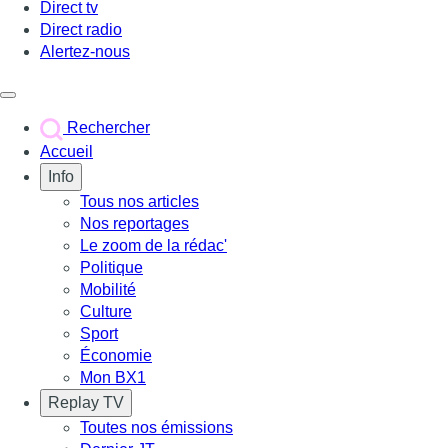
Direct tv
Direct radio
Alertez-nous
Déclencher le menu
Rechercher
Accueil
Info
Tous nos articles
Nos reportages
Le zoom de la rédac'
Politique
Mobilité
Culture
Sport
Économie
Mon BX1
Replay TV
Toutes nos émissions