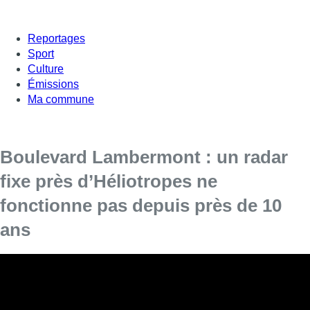
Reportages
Sport
Culture
Émissions
Ma commune
Boulevard Lambermont : un radar
fixe près d’Héliotropes ne
fonctionne pas depuis près de 10
ans
Le radar fixe installé devant le carrefour de l’avenue des
Héliotropes et du boulevard Lambermont ne fonctionne
plus depuis près de dix ans, rapporte Bruxelles-Mobilité à
la RTBF.