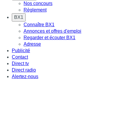
Nos concours
Règlement
BX1
Connaître BX1
Annonces et offres d'emploi
Regarder et écouter BX1
Adresse
Publicité
Contact
Direct tv
Direct radio
Alertez-nous