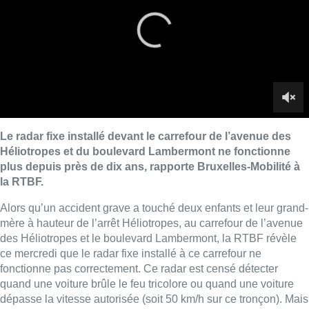
Alors qu’un accident grave a touché deux enfants et leur grand-
mère à hauteur de l’arrêt Héliotropes, au carrefour de l’avenue
des Héliotropes et le boulevard Lambermont, la RTBF révèle
ce mercredi que le radar fixe installé à ce carrefour ne
fonctionne pas correctement. Ce radar est censé détecter
quand une voiture brûle le feu tricolore ou quand une voiture
dépasse la vitesse autorisée (soit 50 km/h sur ce tronçon). Mais
ce radar fonctionne surtout grâce à des boucles de détection
sous la route : la première boucle détecte si la voiture a brûlé le
feu rouge ou non, et la deuxième boucle capte la vitesse du
véhicule.
Selon Bruxelles-Mobilité, ces boucles de détection connaissent
des problèmes depuis 2009 ou 2010. “
La couche d’asphalte
n’est pas en bon état et les boucles ont été touchées
“
,
explique
la porte-parole de Bruxelles-Mobilité Inge Paemen. Un ré-
asphaltage est normalement prévu durant le printemps pour
permettre de réparer ces boucles de détention, mais ce
chantier ne se fera que lorsque les travaux sur les tunnels
Reyers seront terminés.