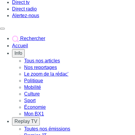
Direct tv
Direct radio
Alertez-nous
Déclencher le menu
Rechercher
Accueil
Info
Tous nos articles
Nos reportages
Le zoom de la rédac'
Politique
Mobilité
Culture
Sport
Économie
Mon BX1
Replay TV
Toutes nos émissions