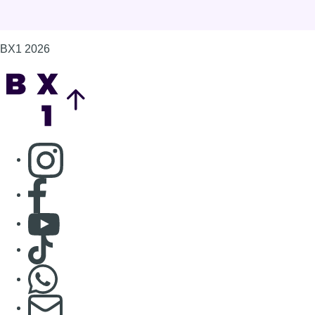
Consulter Youtube
Consulter TikTok
Nous rejoindre sur Whatsapp
S'abonner à notre newsletter
Connaître BX1
Publicité
Offres d'emploi
Contact
Mentions légales
Politique de cookies (UE)
Gérer les cookies