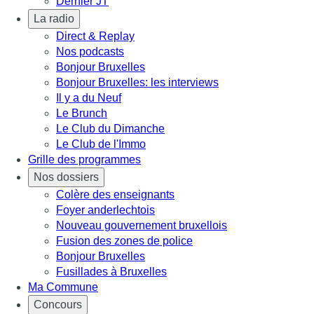
Dernier JT
La radio
Direct & Replay
Nos podcasts
Bonjour Bruxelles
Bonjour Bruxelles: les interviews
Il y a du Neuf
Le Brunch
Le Club du Dimanche
Le Club de l'Immo
Grille des programmes
Nos dossiers
Colère des enseignants
Foyer anderlechtois
Nouveau gouvernement bruxellois
Fusion des zones de police
Bonjour Bruxelles
Fusillades à Bruxelles
Ma Commune
Concours