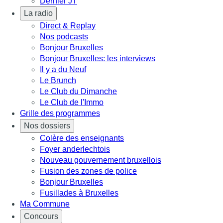
Dernier JT
La radio
Direct & Replay
Nos podcasts
Bonjour Bruxelles
Bonjour Bruxelles: les interviews
Il y a du Neuf
Le Brunch
Le Club du Dimanche
Le Club de l'Immo
Grille des programmes
Nos dossiers
Colère des enseignants
Foyer anderlechtois
Nouveau gouvernement bruxellois
Fusion des zones de police
Bonjour Bruxelles
Fusillades à Bruxelles
Ma Commune
Concours