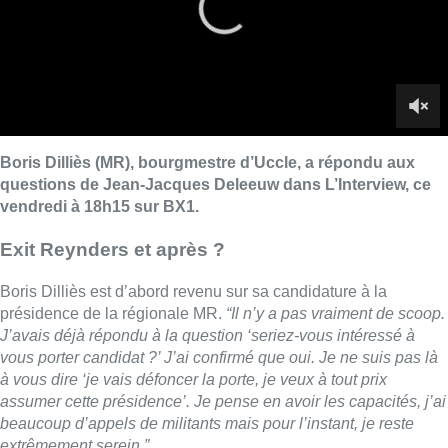
Boris Dilliès est d’abord revenu sur sa candidature à la
présidence de la régionale MR.
“Il n’y a pas vraiment de scoop.
J’avais déjà répondu à la question ‘seriez-vous intéressé à
vous porter candidat ?’ J’ai confirmé que oui. Je ne suis pas là
à vous dire ‘je vais défoncer la porte, je veux à tout prix
assumer cette présidence’. Je pense en avoir les capacités, j’ai
beaucoup d’appels de militants mais pour l’instant, je reste
extrêmement serein.”
Quant aux critiques de certains sur le manque de dimensions
sociales, écologiques et environnementales au sein du MR, le
libéral répond:
“On a une identité libérale à défendre. Il n’y a
pas à adjoindre un qualificatif au mot libéral. Le projet libéral en
réalité s’adresse à tout le monde. On doit simplement
beaucoup mieux l’expliciter. Là, on a un travail de pédagogie à
faire et on a une belle durée devant nous pour le faire.”
Mobilité bruxelloise
Le bourgmestre d’Uccle a également été interrogé sur la