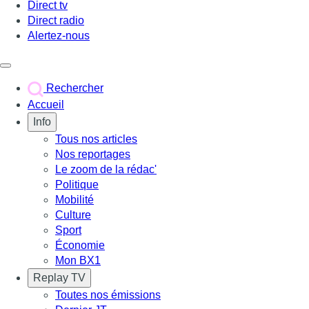
Direct tv
Direct radio
Alertez-nous
Déclencher le menu
Rechercher
Accueil
Info
Tous nos articles
Nos reportages
Le zoom de la rédac'
Politique
Mobilité
Culture
Sport
Économie
Mon BX1
Replay TV
Toutes nos émissions