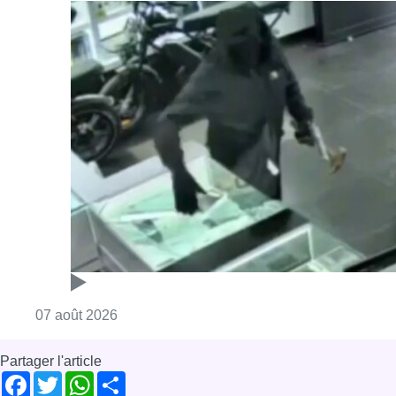
Consulter l'article "Deux mineurs interpell
07 août 2026
Partager l'article
Facebook
Twitter
WhatsApp
Share
30 août 2019
- 19h16
Boris Dilliès
L'Interview
MR
Politique
News
Uccle
Offres d’emploi