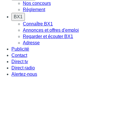
Nos concours
Règlement
BX1
Connaître BX1
Annonces et offres d'emploi
Regarder et écouter BX1
Adresse
Publicité
Contact
Direct tv
Direct radio
Alertez-nous