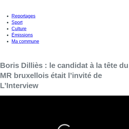
Reportages
Sport
Culture
Émissions
Ma commune
Boris Dilliès : le candidat à la tête du
MR bruxellois était l’invité de
L’Interview
Boris Dilliès (MR), bourgmestre d’Uccle, a répondu aux
questions de Jean-Jacques Deleeuw dans L’Interview, ce
vendredi à 18h15 sur BX1.
Exit Reynders et après ?