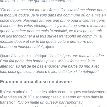
attention au fait de ne pas engorger une partie du ring avec
tous ceux qui essaieraient d’éviter cette taxe kilométrique.”
Economie bruxelloise en devenir
Il s’est exprimé enfin sur les aides économiques exclusivement
réservées en 2030 aux entreprises qui seront entrées dans la
transition.
“Qu’on mette un curseur par rapport au
développement durable me semble cohérent mais je serai tout
à fait affolé par l’idée qu’on dise ‘on ne va aider que ce type
d’entreprises-là’.”
►
Retrouvez l’intégralité de L’Interview de Boris Dilliès dans
notre replay
►
Durant l’été, retrouvez L’Interview du mardi au vendredi à
18h15 sur BX1.
Lire aussi :
Pizza Nizar: un coup de pub