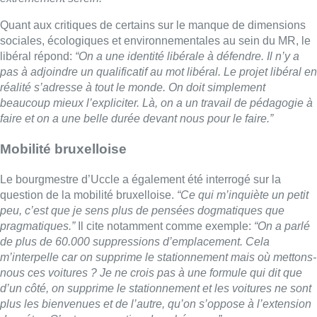
question de la mobilité bruxelloise.
“Ce qui m’inquiète un petit
peu, c’est que je sens plus de pensées dogmatiques que
pragmatiques.”
Il cite notamment comme exemple:
“On a parlé
de plus de 60.000 suppressions d’emplacement. Cela
m’interpelle car on supprime le stationnement mais où mettons-
nous ces voitures ? Je ne crois pas à une formule qui dit que
d’un côté, on supprime le stationnement et les voitures ne sont
plus les bienvenues et de l’autre, qu’on s’oppose à l’extension
du métro. C’est une question de cohérence.”
“On doit avancer sur tous les fronts. C’est la même chose pour
la mobilité douce. Je le vois dans ma commune où on a mis en
place depuis plusieurs années une prime pour inciter les gens
à acheter des vélos électriques. Il y a tout une série d’initiatives
qui doivent être portées mais la mobilité, ce n’est pas un trait.
On doit fonctionner à la fois sur les transports en commun, la
mobilité douce et sur le fait que la voiture demeurre pour
beaucoup indispensable”
, ajoute-il.
Quant à la taxe kilométrique,
“ce n’est pas une mauvaise idée.
Cela fait partie des bonnes pistes. Mais il faut aussi faire