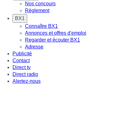
Nos concours
Règlement
BX1
Connaître BX1
Annonces et offres d'emploi
Regarder et écouter BX1
Adresse
Publicité
Contact
Direct tv
Direct radio
Alertez-nous