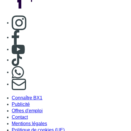
Consulter page Instagram
Consulter page Facebook
Consulter Youtube
Consulter TikTok
Nous rejoindre sur Whatsapp
S'abonner à notre newsletter
Connaître BX1
Publicité
Offres d'emploi
Contact
Mentions légales
Politique de cookies (UE)