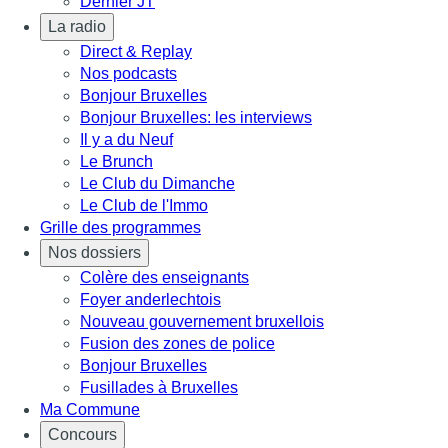
Dernier JT
La radio
Direct & Replay
Nos podcasts
Bonjour Bruxelles
Bonjour Bruxelles: les interviews
Il y a du Neuf
Le Brunch
Le Club du Dimanche
Le Club de l'Immo
Grille des programmes
Nos dossiers
Colère des enseignants
Foyer anderlechtois
Nouveau gouvernement bruxellois
Fusion des zones de police
Bonjour Bruxelles
Fusillades à Bruxelles
Ma Commune
Concours