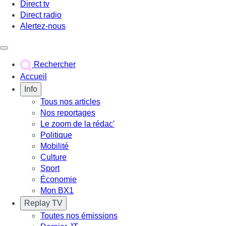
Direct tv
Direct radio
Alertez-nous
Déclencher le menu
Rechercher
Accueil
Info
Tous nos articles
Nos reportages
Le zoom de la rédac'
Politique
Mobilité
Culture
Sport
Économie
Mon BX1
Replay TV
Toutes nos émissions