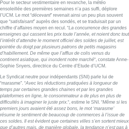
Pour le secteur vestimentaire en revanche, la météo
ensoleillée des premières semaines n’a pas suffi, déplore
l’UCM. Le mot “
décevant
” revenait ainsi un peu plus souvent
que “
satisfaisant
” auprès des sondés, et se traduisait par un
chiffre d’affaires moyen en recul. “
La concurrence des grandes
enseignes qui cassent les prix toute l’année, et noient donc tout
l’intérêt d’attendre le moment officiel des soldes de juillet, est
pointée du doigt par plusieurs patrons de petits magasins
d’habillement. De même que l’afflux de colis venus du
continent asiatique, qui inondent notre marché
“, constate Anne-
Sophie Snyers, directrice du Centre d’Etude d’UCM.
Le Syndicat neutre pour indépendants (SNI) parle lui de
“marasme”. “
Avec les réductions pratiquées à longueur de
temps par certaines grandes chaines et par les grandes
plateformes en ligne, le consommateur a de plus en plus de
difficultés à imaginer le juste prix.
“, estime le SNI. “
Même si les
premiers jours avaient été assez bons, le mot ‘marasme’
résume le sentiment de beaucoup de commerces à l’issue de
ces soldes. Il est évident que certaines villes s’en sortent mieux
que d’autres mais, de manière globale, la tendance n’est pas à