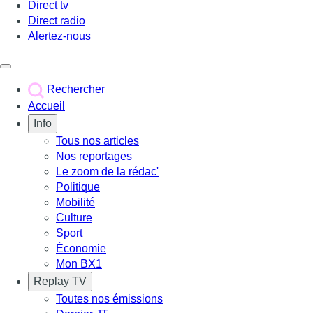
Direct tv
Direct radio
Alertez-nous
Déclencher le menu
Rechercher
Accueil
Info
Tous nos articles
Nos reportages
Le zoom de la rédac'
Politique
Mobilité
Culture
Sport
Économie
Mon BX1
Replay TV
Toutes nos émissions