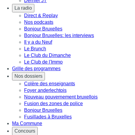
Dernier JT
La radio
Direct & Replay
Nos podcasts
Bonjour Bruxelles
Bonjour Bruxelles: les interviews
Il y a du Neuf
Le Brunch
Le Club du Dimanche
Le Club de l'Immo
Grille des programmes
Nos dossiers
Colère des enseignants
Foyer anderlechtois
Nouveau gouvernement bruxellois
Fusion des zones de police
Bonjour Bruxelles
Fusillades à Bruxelles
Ma Commune
Concours