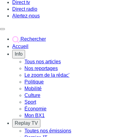
Direct tv
Direct radio
Alertez-nous
Déclencher le menu
Rechercher
Accueil
Info
Tous nos articles
Nos reportages
Le zoom de la rédac'
Politique
Mobilité
Culture
Sport
Économie
Mon BX1
Replay TV
Toutes nos émissions