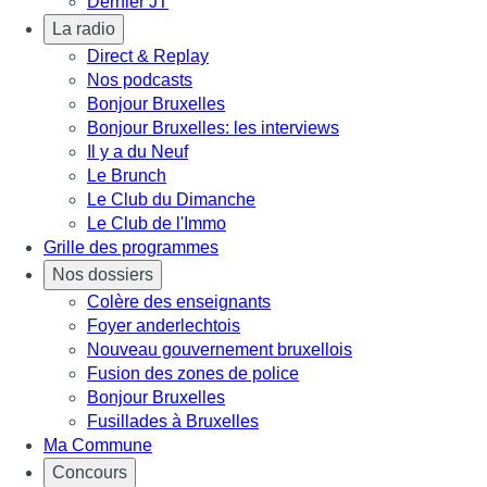
Dernier JT
La radio
Direct & Replay
Nos podcasts
Bonjour Bruxelles
Bonjour Bruxelles: les interviews
Il y a du Neuf
Le Brunch
Le Club du Dimanche
Le Club de l'Immo
Grille des programmes
Nos dossiers
Colère des enseignants
Foyer anderlechtois
Nouveau gouvernement bruxellois
Fusion des zones de police
Bonjour Bruxelles
Fusillades à Bruxelles
Ma Commune
Concours