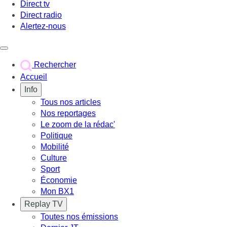
Direct tv
Direct radio
Alertez-nous
Déclencher le menu
Rechercher
Accueil
Info
Tous nos articles
Nos reportages
Le zoom de la rédac'
Politique
Mobilité
Culture
Sport
Économie
Mon BX1
Replay TV
Toutes nos émissions