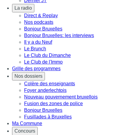
Dernier JT
La radio
Direct & Replay
Nos podcasts
Bonjour Bruxelles
Bonjour Bruxelles: les interviews
Il y a du Neuf
Le Brunch
Le Club du Dimanche
Le Club de l'Immo
Grille des programmes
Nos dossiers
Colère des enseignants
Foyer anderlechtois
Nouveau gouvernement bruxellois
Fusion des zones de police
Bonjour Bruxelles
Fusillades à Bruxelles
Ma Commune
Concours