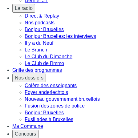
Dernier JT
La radio
Direct & Replay
Nos podcasts
Bonjour Bruxelles
Bonjour Bruxelles: les interviews
Il y a du Neuf
Le Brunch
Le Club du Dimanche
Le Club de l'Immo
Grille des programmes
Nos dossiers
Colère des enseignants
Foyer anderlechtois
Nouveau gouvernement bruxellois
Fusion des zones de police
Bonjour Bruxelles
Fusillades à Bruxelles
Ma Commune
Concours