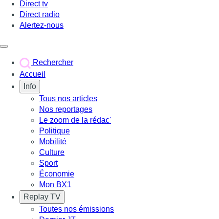
Direct tv
Direct radio
Alertez-nous
Déclencher le menu
Rechercher
Accueil
Info
Tous nos articles
Nos reportages
Le zoom de la rédac'
Politique
Mobilité
Culture
Sport
Économie
Mon BX1
Replay TV
Toutes nos émissions