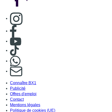
Consulter page Instagram
Consulter page Facebook
Consulter Youtube
Consulter TikTok
Nous rejoindre sur Whatsapp
S'abonner à notre newsletter
Connaître BX1
Publicité
Offres d'emploi
Contact
Mentions légales
Politique de cookies (UE)