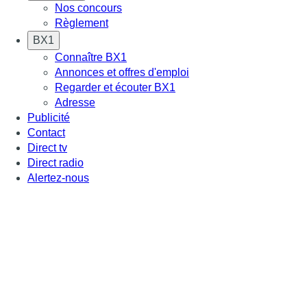
Nos concours
Règlement
BX1
Connaître BX1
Annonces et offres d'emploi
Regarder et écouter BX1
Adresse
Publicité
Contact
Direct tv
Direct radio
Alertez-nous