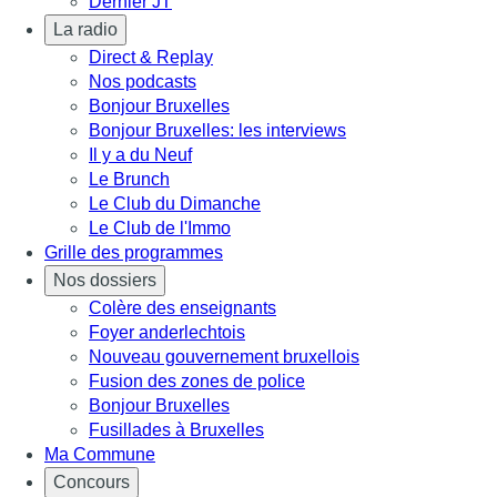
Dernier JT
La radio
Direct & Replay
Nos podcasts
Bonjour Bruxelles
Bonjour Bruxelles: les interviews
Il y a du Neuf
Le Brunch
Le Club du Dimanche
Le Club de l'Immo
Grille des programmes
Nos dossiers
Colère des enseignants
Foyer anderlechtois
Nouveau gouvernement bruxellois
Fusion des zones de police
Bonjour Bruxelles
Fusillades à Bruxelles
Ma Commune
Concours