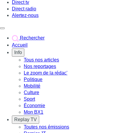
Direct tv
Direct radio
Alertez-nous
Déclencher le menu
Rechercher
Accueil
Info
Tous nos articles
Nos reportages
Le zoom de la rédac'
Politique
Mobilité
Culture
Sport
Économie
Mon BX1
Replay TV
Toutes nos émissions