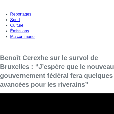
Reportages
Sport
Culture
Émissions
Ma commune
Benoît Cerexhe sur le survol de
Bruxelles : “J’espère que le nouveau
gouvernement fédéral fera quelques
avancées pour les riverains”
Benoît Cerexhe (Les Engagés), le bourgmestre de Woluwe-
Saint-Pierre, était l’invité de 7h50 dans Bonjour Bruxelles
ce jeudi. Il répondait aux questions de Fabrice Grosfilley.