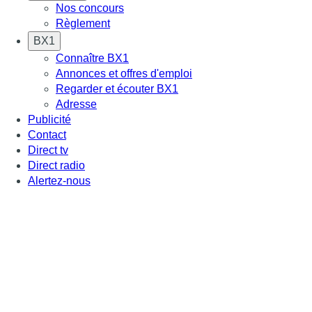
Nos concours
Règlement
BX1
Connaître BX1
Annonces et offres d'emploi
Regarder et écouter BX1
Adresse
Publicité
Contact
Direct tv
Direct radio
Alertez-nous