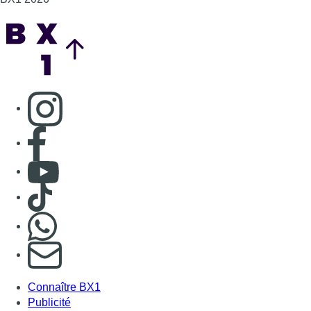
Consulter TikTok
Nous rejoindre sur Whatsapp
S'abonner à notre newsletter
Connaître BX1
Publicité
Offres d'emploi
Contact
Mentions légales
Politique de cookies (UE)
Gérer les cookies