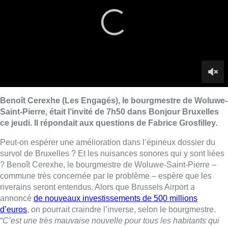
Peut-on espérer une amélioration dans l’épineux dossier du
survol de Bruxelles ? Et les nuisances sonores qui y sont liées
? Benoît Cerexhe, le bourgmestre de Woluwe-Saint-Pierre –
commune très concernée par le problème – espère que les
riverains seront entendus. Alors que Brussels Airport a
annoncé
de nouveaux investissements de 500 millions
d’euros
, on pourrait craindre l’inverse, selon le bourgmestre.
“
C’est une très mauvaise nouvelle pour tous les habitants qui
vivent à proximité de l’aéroport. Une fois de plus, l’aéroport ne
se préoccupe absolument pas des conséquences en termes de
nuisances sonores et de respect de l’environnement. Il se
développe seulement sur l’aspect économique.
”
Benît Cerexhe l’assure, il ne lâchera pas l’affaire : “
Notre
détermination sera sans faille : la procédure contre le permis
d’environnement délivrée par la région flamande se plaide
aujourd’hui et demain. D’autre part, nous avons des décisions
judiciaires de plus en plus contraignantes pour l’Etat fédéral,
on a encore eu un très bon jugement à la fin du mois de février
dernier, qui augmente les astreintes. Puisqu’aujourd’hui on est
dans un pays où l’Etat préfère payer des astreintes que