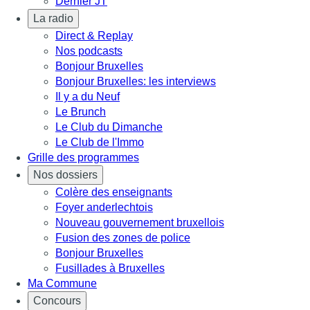
Dernier JT
La radio
Direct & Replay
Nos podcasts
Bonjour Bruxelles
Bonjour Bruxelles: les interviews
Il y a du Neuf
Le Brunch
Le Club du Dimanche
Le Club de l'Immo
Grille des programmes
Nos dossiers
Colère des enseignants
Foyer anderlechtois
Nouveau gouvernement bruxellois
Fusion des zones de police
Bonjour Bruxelles
Fusillades à Bruxelles
Ma Commune
Concours