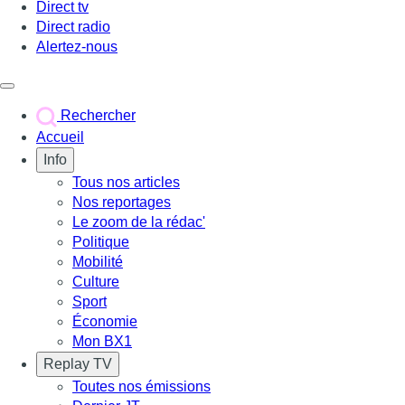
Direct tv
Direct radio
Alertez-nous
Déclencher le menu
Rechercher
Accueil
Info
Tous nos articles
Nos reportages
Le zoom de la rédac'
Politique
Mobilité
Culture
Sport
Économie
Mon BX1
Replay TV
Toutes nos émissions